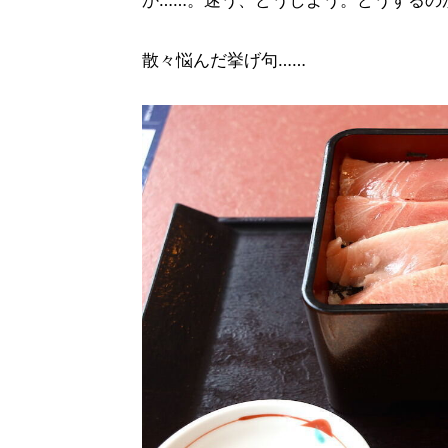
か……。迷う、どうしよう。どうするの
散々悩んだ挙げ句……