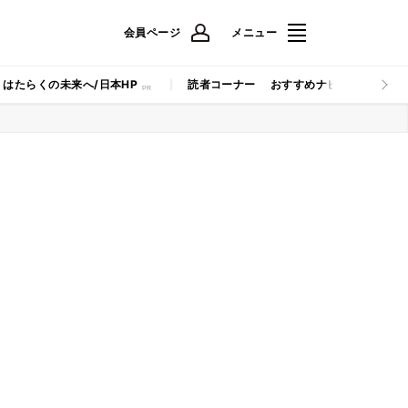
会員ページ
メニュー
はたらくの未来へ/日本HP
読者コーナー
おすすめナビ
マイナビB