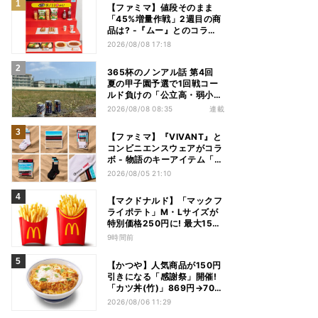
【ファミマ】値段そのまま
「45%増量作戦」2週目の商
品は? -『ムー』とのコラボ
グッズもオンラインに登場
2026/08/08 17:18
365杯のノンアル話 第4回
夏の甲子園予選で1回戦コー
ルド負けの「公立高・弱小野
球部」 3年生の引退試合後、
2026/08/08 08:35
連載
父兄が“現場”で取り出したの
は……
【ファミマ】『VIVANT』と
コンビニエンスウェアがコラ
ボ - 物語のキーアイテム「別
班饅頭」も発売
2026/08/05 21:10
【マクドナルド】「マックフ
ライポテト」M・Lサイズが
特別価格250円に! 最大150
円お得 - 8月17日から12日間
9時間前
限定
【かつや】人気商品が150円
引きになる「感謝祭」開催!
「カツ丼(竹)」869円→704
円、「ロースカツ定食」913
2026/08/06 11:29
円→748円に - 8日間限定