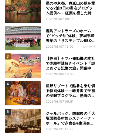
星のや京都、奥嵐山の秋を愛
でる2泊3日の滞在プログラ
ム提供へ - 紅葉を模した特別
料理、舟遊び、オオモミジの
2026/08/07 09:15
下でおこなう深呼吸など
鹿島アントラーズのホーム
で“ピッチ泊”体験、茨城県産
野菜の「サステナブルBBQ」
も楽しむ特別キャンプ
2026/08/07 15:00
レポート
【静岡】ヤマハ発動機の本社
で体験型謎解きイベント「謎
とめぐる記憶の旅」開催中
2026/08/06 16:35
星野リゾートで酷暑を乗り切
る特別体験——軽井沢で至福
の安眠プログラム、熱海の花
火や北海道トマムのとうきび
2026/08/07 09:51
を主役にしたアフタヌーンテ
ィー
ジャルパック、閉館後の「大
塚国際美術館システィーナ・
ホール」で夕食会&生演奏を
楽しむツアーを販売 – 徳島を
2026/07/31 17:25
巡る5つのコース