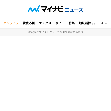
ワーク＆ライフ
就職応援
エンタメ
ホビー
特集
地域活性
IIJ
Googleでマイナビニュースを優先表示する方法