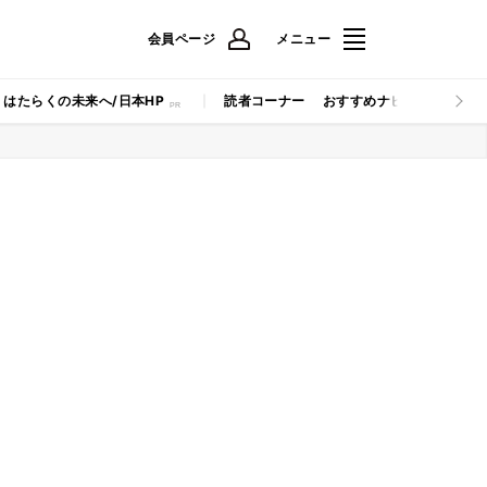
会員ページ
メニュー
はたらくの未来へ/日本HP
読者コーナー
おすすめナビ
マイナビB