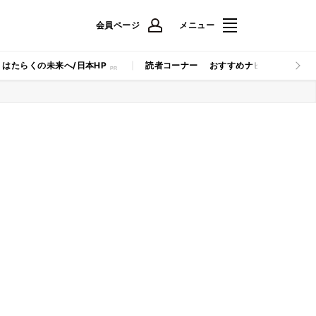
会員ページ
メニュー
はたらくの未来へ/日本HP
読者コーナー
おすすめナビ
マイナビB