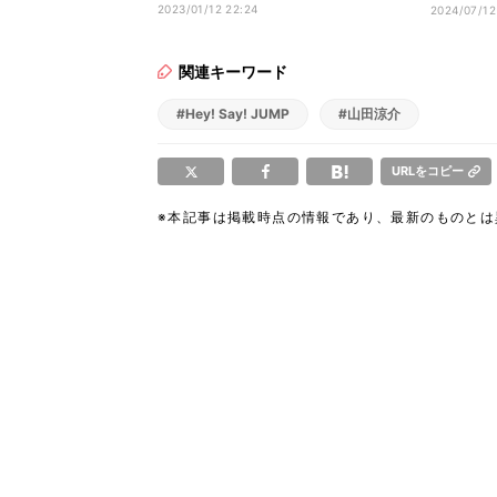
レッサー
2023/01/12 22:24
2024/07/12
関連キーワード
#Hey! Say! JUMP
#山田涼介
URLをコピー
※本記事は掲載時点の情報であり、最新のものと