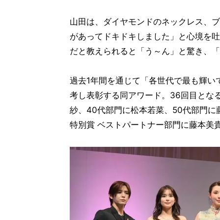
山田は、ダイヤモンドのネックレス、ブ
があってドキドキしました」と心境を吐露
だと教えられると「う～ん」と驚き、「
過去1年間を通じて「各世代で最も輝い
考し表彰する同アワード。36回目とな
紗、40代部門に松本若菜、50代部門
特別賞 ベストパートナー部門に藤本美