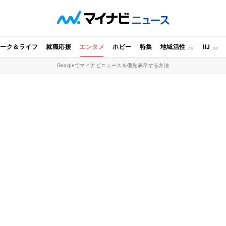
ワーク＆ライフ
就職応援
エンタメ
ホビー
特集
地域活性
IIJ
Googleでマイナビニュースを優先表示する方法