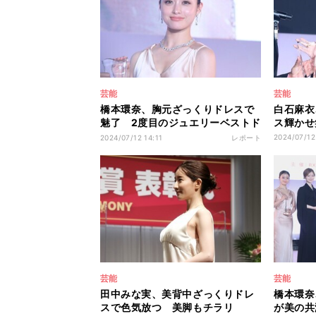
芸能
芸能
橋本環奈、胸元ざっくりドレスで
白石麻衣
魅了 2度目のジュエリーベストド
ス輝かせ
レッサー賞に喜び
2024/07/12
2024/07/12 14:11
レポート
芸能
芸能
田中みな実、美背中ざっくりドレ
橋本環奈
スで色気放つ 美脚もチラリ
が美の共