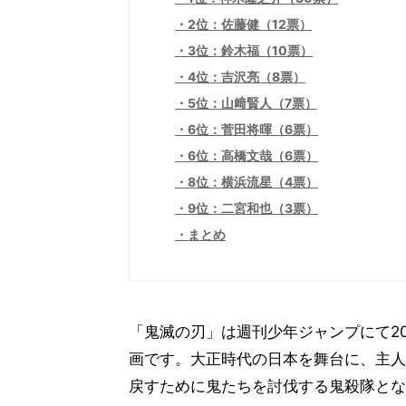
2位：佐藤健（12票）
3位：鈴木福（10票）
4位：吉沢亮（8票）
5位：山﨑賢人（7票）
6位：菅田将暉（6票）
6位：高橋文哉（6票）
8位：横浜流星（4票）
9位：二宮和也（3票）
まとめ
「鬼滅の刃」は週刊少年ジャンプにて20
画です。大正時代の日本を舞台に、主人
戻すために鬼たちを討伐する鬼殺隊とな