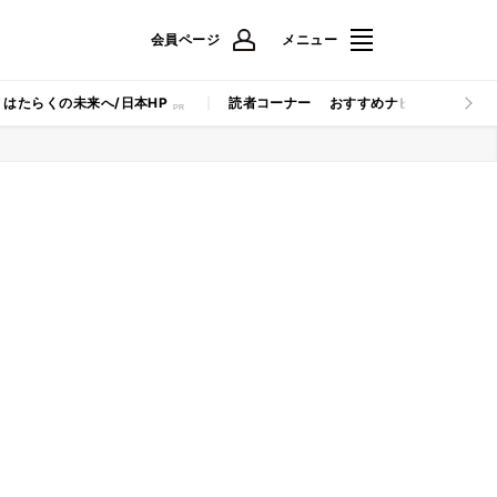
会員ページ
メニュー
はたらくの未来へ/日本HP
読者コーナー
おすすめナビ
マイナビB