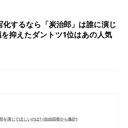
写化するなら「炭治郎」は誰に演じ
福を抑えたダントツ1位はあの人気
を演じてほしいのは? (自由回答から集計)