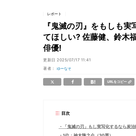
レポート
『鬼滅の刃』をもしも実
てほしい? 佐藤健、鈴木
俳優!
更新日
2025/07/17 11:41
著者：
ゆーなそ
URLをコピー
目次
「鬼滅の刃」もし実写化するなら炭治郎
1位：神木隆之介（30票）