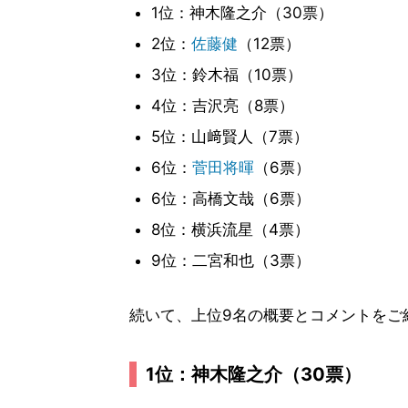
1位：神木隆之介（30票）
2位：
佐藤健
（12票）
3位：鈴木福（10票）
4位：吉沢亮（8票）
5位：山﨑賢人（7票）
6位：
菅田将暉
（6票）
6位：高橋文哉（6票）
8位：横浜流星（4票）
9位：二宮和也（3票）
続いて、上位9名の概要とコメントをご
1位：神木隆之介（30票）