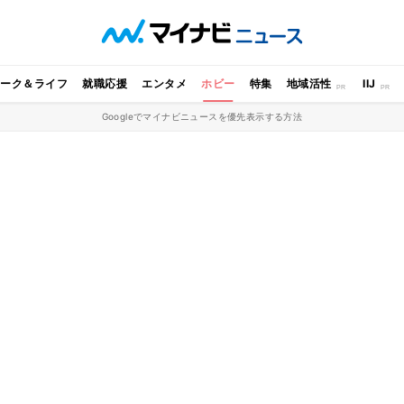
ワーク＆ライフ
就職応援
エンタメ
ホビー
特集
地域活性
IIJ
Googleでマイナビニュースを優先表示する方法