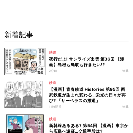
新着記事
鉄道
夜行だよ! サンライズ出雲 第36回 【漫
画】島根も鳥取も行きたい!?
2分前
連載
鉄道
【漫画】青春鉄道 Histories 第95回 西
武鉄道が生まれ変わる…栄光の日々が再
び? 「サーベラスの撤退」
11時間前
連載
鉄道
新幹線あるある? 第54回 【漫画】東京か
ら広島へ遠征…交通手段は?