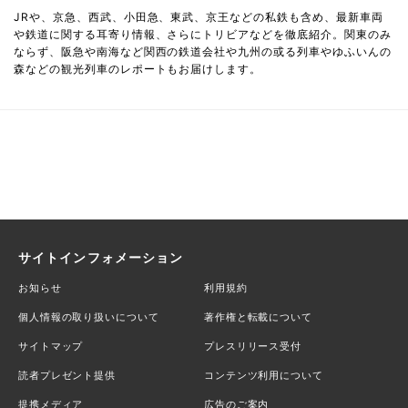
JRや、京急、西武、小田急、東武、京王などの私鉄も含め、最新車両
や鉄道に関する耳寄り情報、さらにトリビアなどを徹底紹介。関東のみ
ならず、阪急や南海など関西の鉄道会社や九州の或る列車やゆふいんの
森などの観光列車のレポートもお届けします。
サイトインフォメーション
お知らせ
利用規約
個人情報の取り扱いについて
著作権と転載について
サイトマップ
プレスリリース受付
読者プレゼント提供
コンテンツ利用について
提携メディア
広告のご案内