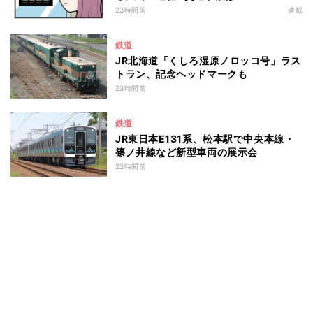
23時間前
連載
鉄道
JR北海道「くしろ湿原ノロッコ号」ラス
トラン、記念ヘッドマークも
23時間前
鉄道
JR東日本E131系、松本駅で中央本線・
篠ノ井線など新型車両の展示会
23時間前