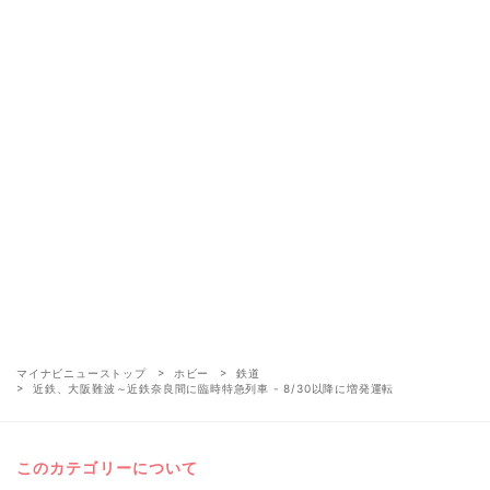
マイナビニューストップ
ホビー
鉄道
近鉄、大阪難波～近鉄奈良間に臨時特急列車 - 8/30以降に増発運転
このカテゴリーについて