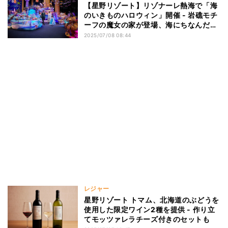
【星野リゾート】リゾナーレ熱海で「海
のいきものハロウィン」開催 - 岩礁モチ
ーフの魔女の家が登場、海にちなんだ仮
装も楽しめる
2025/07/08 08:44
レジャー
星野リゾート トマム、北海道のぶどうを
使用した限定ワイン2種を提供 - 作り立
てモッツァレラチーズ付きのセットも