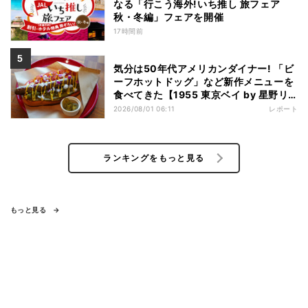
なる「行こう海外!いち推し 旅フェア
秋・冬編」フェアを開催
17時間前
気分は50年代アメリカンダイナー! 「ビ
ーフホットドッグ」など新作メニューを
食べてきた【1955 東京ベイ by 星野リ
ゾート宿泊レポ】
2026/08/01 06:11
レポート
ランキングをもっと見る
もっと見る