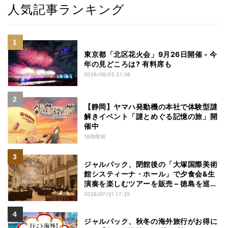
人気記事ランキング
東京都「北区花火会」9月26日開催 - 今
年の見どころは? 有料席も
2026/08/05 21:06
【静岡】ヤマハ発動機の本社で体験型謎
解きイベント「謎とめぐる記憶の旅」開
催中
18時間前
ジャルパック、閉館後の「大塚国際美術
館システィーナ・ホール」で夕食会&生
演奏を楽しむツアーを販売 – 徳島を巡る
5つのコース
2026/07/31 17:25
ジャルパック、秋冬の海外旅行がお得に