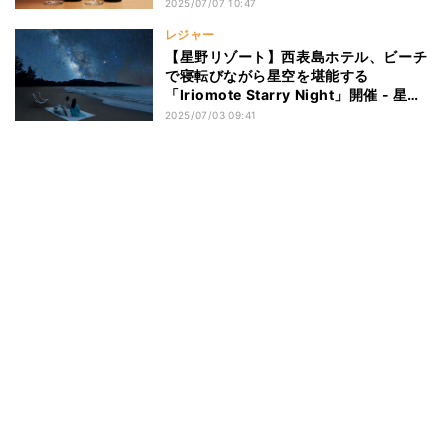
2025/07/07 10:47
レジャー
【星野リゾート】西表島ホテル、ビーチ
で寝転びながら星空を堪能する
「Iriomote Starry Night」開催 - 星空
イメージのドリンクも
2025/07/03 09:41