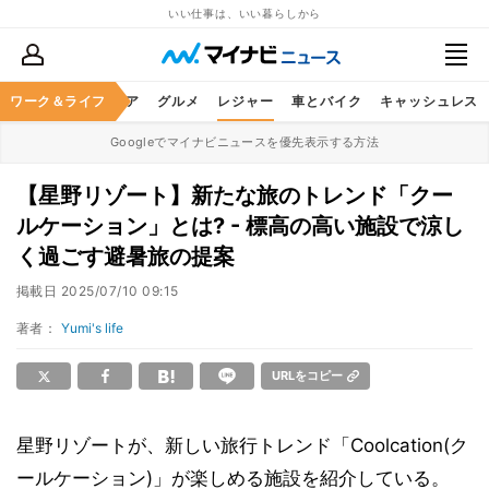
いい仕事は、いい暮らしから
暮らし
ワーク＆ライフ
ヘルスケア
グルメ
レジャー
車とバイク
キャッシュレス
Googleでマイナビニュースを優先表示する方法
【星野リゾート】新たな旅のトレンド「クー
ルケーション」とは? - 標高の高い施設で涼し
く過ごす避暑旅の提案
掲載日
2025/07/10 09:15
著者：
Yumi's life
URLをコピー
星野リゾートが、新しい旅行トレンド「Coolcation(ク
ールケーション)」が楽しめる施設を紹介している。