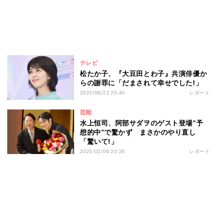
テレビ
松たか子、『大豆田とわ子』共演俳優か
らの謝罪に「だまされて幸せでした!」
2025/06/23 20:40
レポート
芸能
水上恒司、阿部サダヲのゲスト登場“予
想的中”で驚かず まさかのやり直し
「驚いて!」
2025/02/06 20:26
レポート