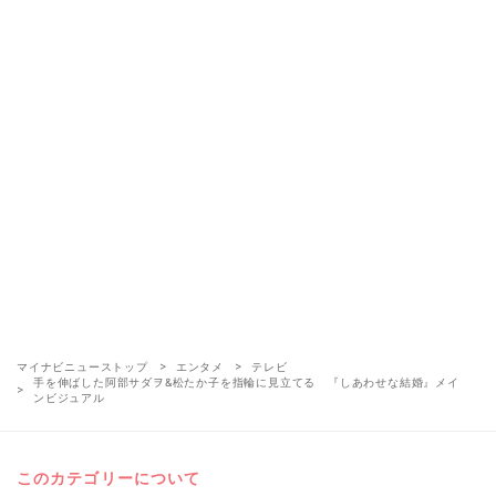
マイナビニューストップ
エンタメ
テレビ
手を伸ばした阿部サダヲ&松たか子を指輪に見立てる 『しあわせな結婚』メイ
ンビジュアル
このカテゴリーについて