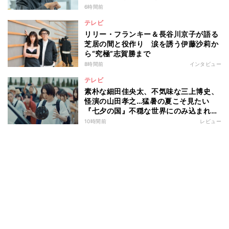
6時間前
テレビ
リリー・フランキー＆長谷川京子が語る
芝居の間と役作り 涙を誘う伊藤沙莉か
ら“究極”志賀勝まで
8時間前
インタビュー
テレビ
素朴な細田佳央太、不気味な三上博史、
怪演の山田孝之…猛暑の夏こそ見たい
『七夕の国』不穏な世界にのみ込まれる
超常ミステリー
10時間前
レビュー