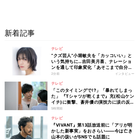
新着記事
テレビ
“クズ芸人”小堀敏夫を「カッコいい」と
いう気持ちに…吉田美月喜、ナレーショ
ンを通して印象変化「あそこまで自分に
正直に生きられる人は、なかなかいな
2分前
インタビュー
い」
テレビ
「このタイミングで!?」「暴れてしまっ
た」 『Tシャツが乾くまで』充(松山ケン
イチ)に衝撃、蒼井優の演技力に涙の反
響も
5時間前
テレビ
『VIVANT』第13話放送前に「アリが明
かした新事実」をおさらい――今は亡き
山本の扱いがSNSでも話題に