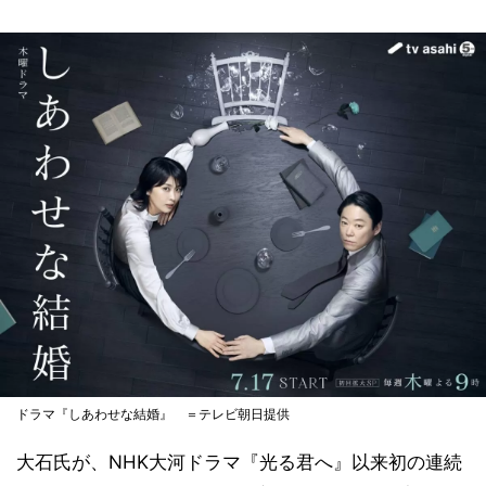
ドラマ『しあわせな結婚』 ＝テレビ朝日提供
大石氏が、NHK大河ドラマ『光る君へ』以来初の連続