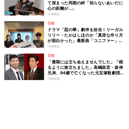
て深まった同期の絆「知らないあいだに
心の距離が…」
11時間前
芸能
ドラマ「惡の華」劇伴を担当！リーガル
リリー・たかはしほのか「真逆な作り方
が面白かった」最新曲「コニファー」制
作秘話も
11時間前
芸能
「最期には立ち会えませんでした」「眠
るように旅立ちました」高嶋政宏・政伸
兄弟、94歳で亡くなった元宝塚歌劇団ト
ップスターの母・寿美花代を追悼 ここ
13時間前
数年は誤嚥性肺炎で入退院を繰り返して
いた