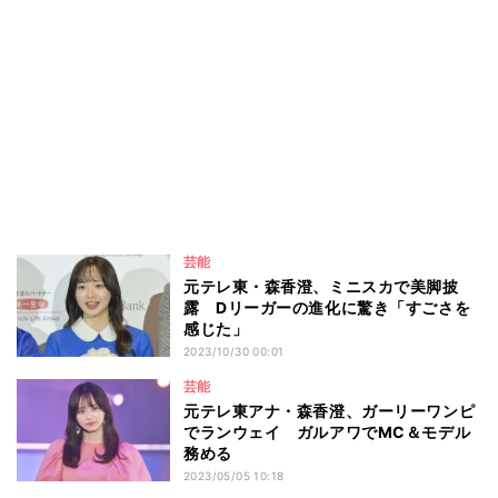
芸能
元テレ東・森香澄、ミニスカで美脚披
露 Dリーガーの進化に驚き「すごさを
感じた」
2023/10/30 00:01
芸能
元テレ東アナ・森香澄、ガーリーワンピ
でランウェイ ガルアワでMC＆モデル
務める
2023/05/05 10:18