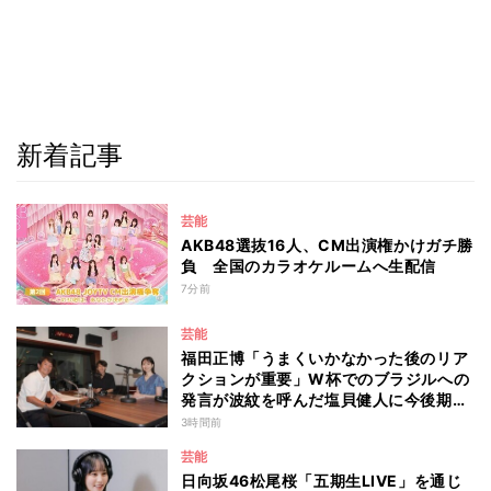
新着記事
芸能
AKB48選抜16人、CM出演権かけガチ勝
負 全国のカラオケルームへ生配信
7分前
芸能
福田正博「うまくいかなかった後のリア
クションが重要」W杯でのブラジルへの
発言が波紋を呼んだ塩貝健人に今後期待
することは？
3時間前
芸能
日向坂46松尾桜「五期生LIVE」を通じ