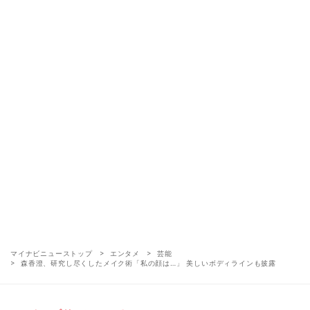
マイナビニューストップ
エンタメ
芸能
森香澄、研究し尽くしたメイク術「私の顔は…」 美しいボディラインも披露