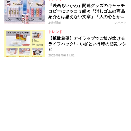
『映画ちいかわ』関連グッズのキャッチ
コピーにツッコミ続々「消しゴムの商品
紹介とは思えない文章」「人の心とかな
いんか」
24時間前
レポート
トレンド
【拡散希望】アイラップでご飯が炊ける
ライフハック! - いざという時の防災レシ
ピ
2026/08/06 11:02