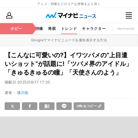
アニメ・特撮などのコアな情報をより深く
ミック
ホビー
おもちゃ
特撮
将棋
トレンド
キャラクター
Sponsored
Googleでマイナビニュースを優先表示する方法
【こんなに可愛いの?】イワツバメの“上目遣
いショット”が話題に!「ツバメ界のアイドル」
「きゅるきゅるの瞳」「天使さんのよう」
掲載日
2025/06/17 17:35
著者：
猿川佑
URLをコピー