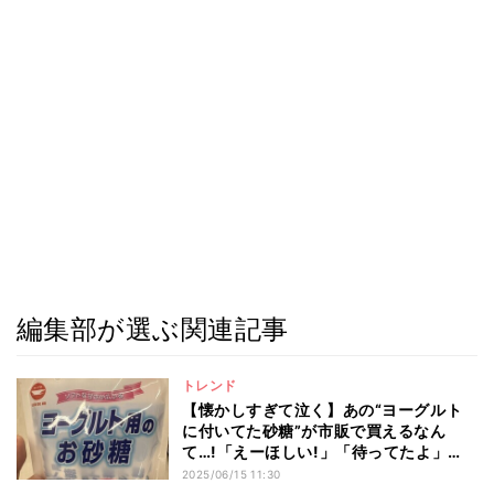
編集部が選ぶ関連記事
トレンド
【懐かしすぎて泣く】あの“ヨーグルト
に付いてた砂糖”が市販で買えるなん
て…!「えーほしい!」「待ってたよ」
「近所で売ってるかな」
2025/06/15 11:30