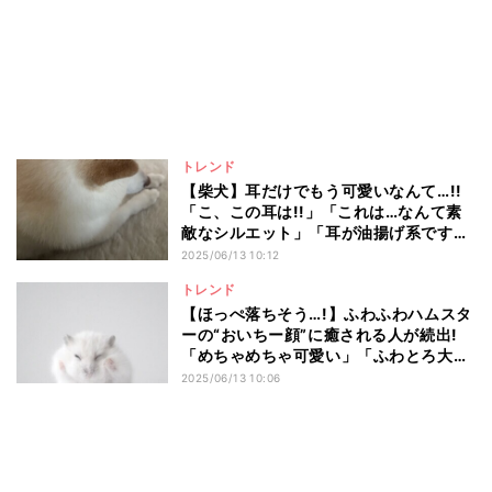
トレンド
【柴犬】耳だけでもう可愛いなんて…!!
「こ、この耳は!!」「これは…なんて素
敵なシルエット」「耳が油揚げ系です
ね」
2025/06/13 10:12
トレンド
【ほっぺ落ちそう…!】ふわふわハムスタ
ーの“おいちー顔”に癒される人が続出!
「めちゃめちゃ可愛い」「ふわとろ大福
ちゃん」
2025/06/13 10:06