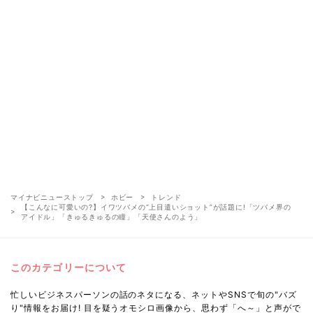
マイナビニューストップ
ホビー
トレンド
【こんなに可愛いの?】イワツバメの“上目遣いショット”が話題に!「ツバメ界の
アイドル」「きゅるきゅるの瞳」「天使さんのよう」
このカテゴリーについて
忙しいビジネスパーソンの話のネタになる、ネットやSNSで旬の"バズ
り"情報をお届け! 目を疑うオモシロ画像から、思わず「へ～」と声がで