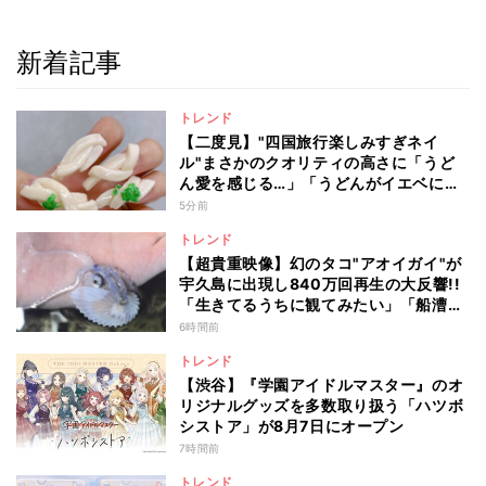
新着記事
トレンド
【二度見】"四国旅行楽しみすぎネイ
ル"まさかのクオリティの高さに「うど
ん愛を感じる…」「うどんがイエベに馴
染むなんて」と12万いいね
5分前
トレンド
【超貴重映像】幻のタコ"アオイガイ"が
宇久島に出現し840万回再生の大反響!!
「生きてるうちに観てみたい」「船漕い
でるみたいなの可愛い」
6時間前
トレンド
【渋谷】『学園アイドルマスター』のオ
リジナルグッズを多数取り扱う「ハツボ
シストア」が8月7日にオープン
7時間前
トレンド