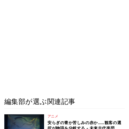
編集部が選ぶ関連記事
アニメ
安らぎの青か苦しみの赤か……観客の選
択が物語を分岐する - 未来古代楽団、