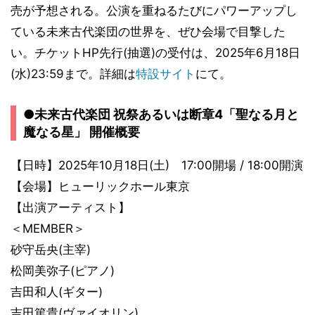
売が予想される。公演を重ねるたびにパワーアップし
ている未来古代楽団の世界を、ぜひ会場で目撃した
い。チケットHP先行(抽選)の受付は、2025年6月18日
(水)23:59まで。詳細は
特設サイト
にて。
●未来古代楽団 祝祭あるいは断章4「聖なる月と
魔なる星」 開催概要
【日時】2025年10月18日(土) 17:00開場 / 18:00開演
【会場】ヒューリックホール東京
【出演アーティスト】
＜MEMBER＞
砂守岳央(主宰)
松岡美弥子(ピアノ)
吉田和人(ギター)
吉田篤貴(ヴァイオリン)