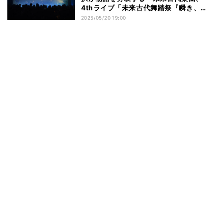
4thライブ「未来古代舞踏祭『瞬き、や
がて、永遠』」を開催
2025/05/20 19:00