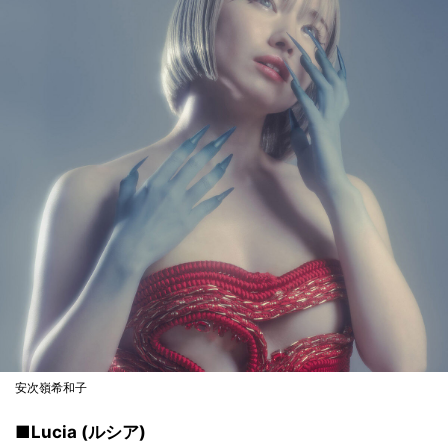
安次嶺希和子
■Lucia (ルシア)