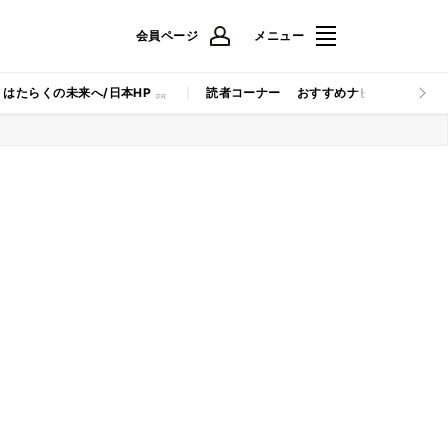
会員ページ
メニュー
はたらくの未来へ/日本HP
読者コーナー
おすすめナビ
マイナビB