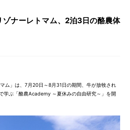
リゾナーレトマム、2泊3日の酪農体
ム」は、7月20日～8月31日の期間、牛が放牧され
で学ぶ「酪農Academy ～夏休みの自由研究～」を開