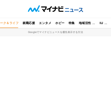
ワーク＆ライフ
就職応援
エンタメ
ホビー
特集
地域活性
IIJ
Googleでマイナビニュースを優先表示する方法