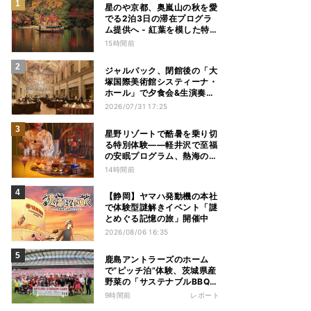
星のや京都、奥嵐山の秋を愛
でる2泊3日の滞在プログラ
ム提供へ - 紅葉を模した特別
料理、舟遊び、オオモミジの
15時間前
下でおこなう深呼吸など
ジャルパック、閉館後の「大
塚国際美術館システィーナ・
ホール」で夕食会&生演奏を
楽しむツアーを販売 – 徳島を
2026/07/31 17:25
巡る5つのコース
星野リゾートで酷暑を乗り切
る特別体験——軽井沢で至福
の安眠プログラム、熱海の花
火や北海道トマムのとうきび
14時間前
を主役にしたアフタヌーンテ
ィー
【静岡】ヤマハ発動機の本社
で体験型謎解きイベント「謎
とめぐる記憶の旅」開催中
2026/08/06 16:35
鹿島アントラーズのホーム
で“ピッチ泊”体験、茨城県産
野菜の「サステナブルBBQ」
も楽しむ特別キャンプ
9時間前
レポート