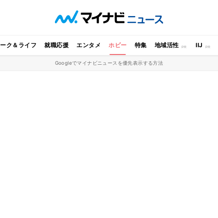
ワーク＆ライフ
就職応援
エンタメ
ホビー
特集
地域活性
IIJ
Googleでマイナビニュースを優先表示する方法