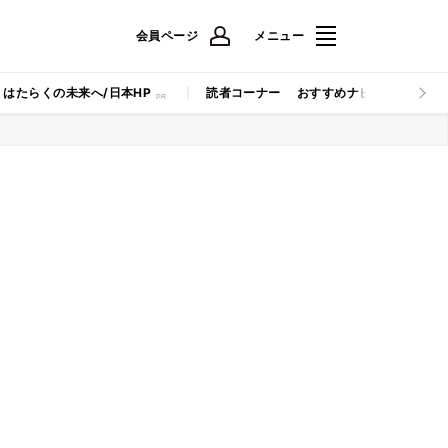
会員ページ
メニュー
はたらくの未来へ/日本HP
読者コーナー
おすすめナビ
マイナビB