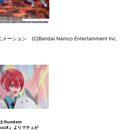
 (C)Bandai Namco Entertainment Inc.
士Gundam
uuuuX』よりマチュが