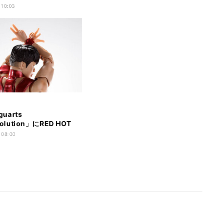
guartsに登場 - ハロやイン
 10:03
ーデバイスも付属
guarts
volution」にRED HOT
D EDITIONが登場
 08:00