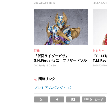
スティニーガンダム専用のエフェ
S.H.Fi
2025/05/21 16:32
2025/05/21
クトセットが登場!
ストーラ
特撮
おもちゃ
『仮面ライダーガヴ』
「S.H.Fi
S.H.Figuartsに「ブリザードソル
T.M.Re
ベフォーム」が登場
LIMITE
2025/05/16 08:30
2025/05/16
関連リンク
プレミアムバンダイ
URLをコピー