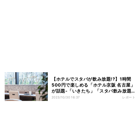
【ホテルでスタバが飲み放題!?】1時間
500円で楽しめる「ホテル京阪 名古屋」
が話題-「いきたち」「スタバ飲み放題
のホテルはエグい」「教えたくないくら
2023/10/30 16:37
レポート
いのレベル」の声