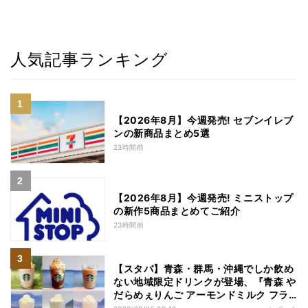
人気記事ランキング
【2026年8月】今週発売! セブンイレブ
ンの新商品まとめ5選
23時間前
【2026年8月】今週発売! ミニストップ
の新作5商品まとめてご紹介
23時間前
【スタバ】青森・群馬・沖縄でしか飲め
ない地域限定ドリンクが登場、『青森 や
だらめぇりんご アーモンドミルク フラ
ペチーノ』など6種を本気レビュー