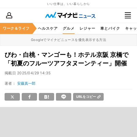
いい仕事は、いい暮らしから
ワーク＆ライフ
マネー
暮らし
ヘルスケア
グルメ
レジャー
車とバイク
キャッ
Googleでマイナビニュースを優先表示する方法
びわ・白桃・マンゴーも！ホテル京阪 京橋で
「初夏のフルーツアフタヌーンティー」開催
掲載日
2025/04/29 14:35
著者：
安藤真一郎
URLをコピー