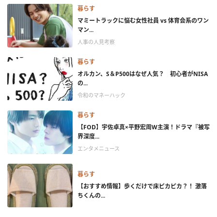
暮らす
マミートラックに悩む女性社員 vs 体育会系のワン
マン...
人事の人見考察
暮らす
オルカン、S＆P500はなぜ人気？ 初心者がNISA
の...
令和のマネーハック
暮らす
【FOD】宇佐卓真×平野宏周W主演！ドラマ『被写
界深度...
エンタメニュース
暮らす
【おすすめ情報】歩くだけで床ピカピカ？！ 激落
ちくんの...