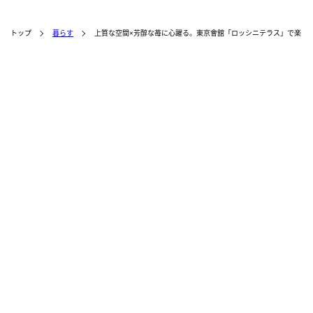
トップ
暮らす
上質な空間×芳醇な苺に心躍る。東京會舘「ロッシニテラス」で楽し