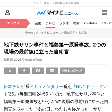
テレビ・映画・人気芸能人の最新情報
エンタメ
芸能
テレビ
ラジオ
映画
YouTube
BS・
Googleでマイナビニュースを優先表示する方法
地下鉄サリン事件と福島第一原発事故…2つの
現場の最前線に立った自衛官
掲載日
2025/04/20 07:00
URLをコピー
日本テレビ
系
ドキュメンタリー
番組『
NNNドキュメン
ト
’25』(毎週日曜24:55～)では、地下鉄サリン事件と
福島第一原発事故という2つの現場の最前線に立った自
衛官を取材した『あの日、わたしも怖かった サリ