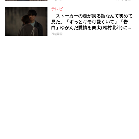
テレビ
「ストーカーの恋が実る話なんて初めて
見た」「ずっとキモ可愛くいて」『告
白』ゆがんだ愛情を爽太(松村北斗)に向
ける視聴者の声
7時間前