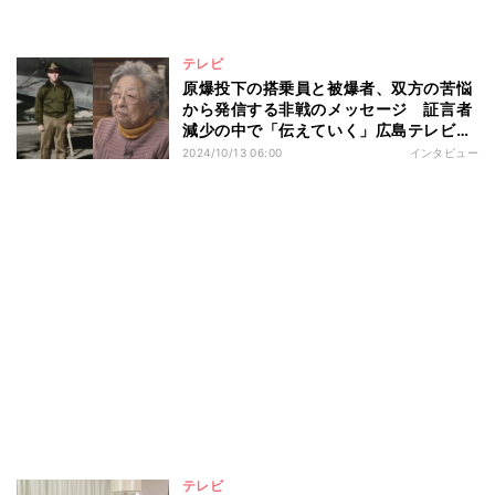
テレビ
原爆投下の搭乗員と被爆者、双方の苦悩
から発信する非戦のメッセージ 証言者
減少の中で「伝えていく」広島テレビの
使命感
2024/10/13 06:00
インタビュー
テレビ