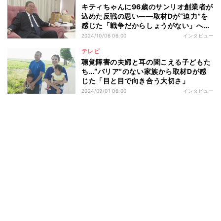
キティちゃんに96歳のサンリオ創業者が
込めた反戦の思い――取材Dが“迫力”を
感じた「戦争だからしょうがない」への
怒り
2024/10/06 06:00
インタビュー
テレビ
聴覚障害の夫婦と耳の聞こえる子どもた
ち…“バリア”のない家族から取材Dが感
じた「目と目で向き合う大切さ」
2024/09/01 06:00
インタビュー