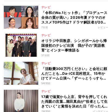
テレビ
「令和のNo.1ヒット作」「プロデュース
全体の質が高い」2026年夏ドラマのオ
ススメTOP5作は? ドラマ解説者が20作
の傾向を“視聴率無視”で徹底分析
7分前
レビュー
テレビ
オリラジ中田敦彦、シンガポールから帰
国後初のテレビ出演 我が子の“英語教
育”とインター事情語る
37分前
テレビ
「活動費300万円ください」と会社に頼
んだことも…Da-iCE花村想太、15年か
けてドーム公演へ「ずーっとうっすらや
けど右肩上がり続けられていた」
5時間前
テレビ
17歳で滋賀から上京、背中を押してくれ
た両親の言葉…堀田真由が“役者として生
きていく”と覚悟を決めた日「行ったん
やったら、もう帰られへんな」
7時間前
インタビュー