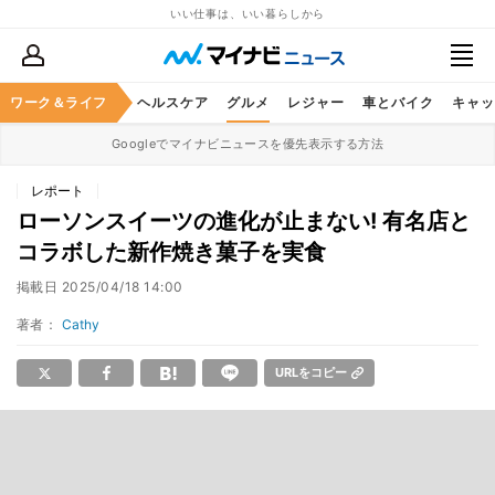
いい仕事は、いい暮らしから
ワーク＆ライフ
マネー
暮らし
ヘルスケア
グルメ
レジャー
車とバイク
キャッ
Googleでマイナビニュースを優先表示する方法
レポート
ローソンスイーツの進化が止まない! 有名店と
コラボした新作焼き菓子を実食
掲載日
2025/04/18 14:00
著者：
Cathy
URLをコピー