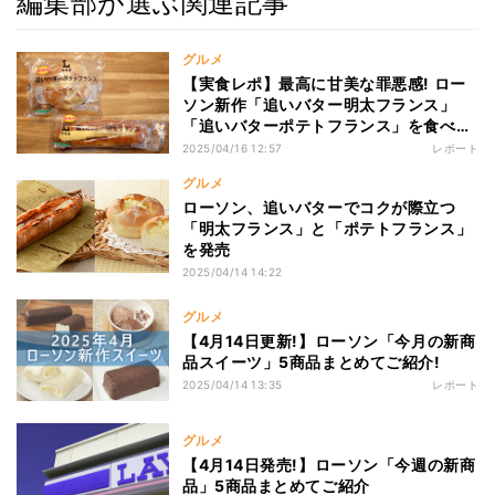
編集部が選ぶ関連記事
グルメ
【実食レポ】最高に甘美な罪悪感! ロー
ソン新作「追いバター明太フランス」
「追いバターポテトフランス」を食べて
みた
2025/04/16 12:57
レポート
グルメ
ローソン、追いバターでコクが際立つ
「明太フランス」と「ポテトフランス」
を発売
2025/04/14 14:22
グルメ
【4月14日更新!】ローソン「今月の新商
品スイーツ」5商品まとめてご紹介!
2025/04/14 13:35
レポート
グルメ
【4月14日発売!】ローソン「今週の新商
品」5商品まとめてご紹介