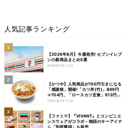
人気記事ランキング
【2026年8月】今週発売! セブンイレブ
ンの新商品まとめ5選
2026/08/05 11:52
【かつや】人気商品が150円引きになる
「感謝祭」開催!「カツ丼(竹)」869円
→704円、「ロースカツ定食」913円
→748円に - 8日間限定
2026/08/06 11:29
【ファミマ】『VIVANT』とコンビニエ
ンスウェアがコラボ - 物語のキーアイテ
ム「別班饅頭」も発売