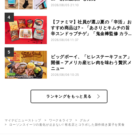
2026/08/05 21:10
【ファミマ】社員が選ぶ夏の「辛活」お
すすめ商品は? - 「あさりとキムチの旨
辛スンドゥブチゲ」「鬼金棒監修 カラシ
ビ焼き味噌らー麺」「辛さがやみつき!
2026/08/06 11:37
ヤンニョムチキン」など
ビッグボーイ、「ヒレステーキフェア」
開催 – アメリカ産ヒレ肉を味わう贅沢メ
ニュー
2026/08/06 10:25
ランキングをもっと見る
マイナビニューストップ
ワーク＆ライフ
グルメ
ローソンスイーツの進化が止まない! 有名店とコラボした新作焼き菓子を実食