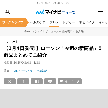
いい仕事は、いい暮らしから
ワーク＆ライフ
マネー
暮らし
ヘルスケア
グルメ
レジャー
車とバイク
キャッ
Googleでマイナビニュースを優先表示する方法
レポート
【3月4日発売!】ローソン「今週の新商品」5
商品まとめてご紹介
掲載日
2025/03/03 11:38
著者：
MN ワーク&ライフ編集部
URLをコピー