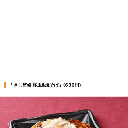
「きじ監修 豚玉&焼そば」(630円)