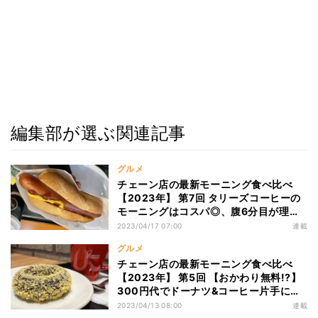
編集部が選ぶ関連記事
グルメ
チェーン店の最新モーニング食べ比べ
【2023年】 第7回 タリーズコーヒーの
モーニングはコスパ◎、腹6分目が理想!
お仕事前にぴったりなモーニングセット
2023/04/17 07:00
連載
グルメ
チェーン店の最新モーニング食べ比べ
【2023年】 第5回 【おかわり無料!?】
300円代でドーナツ&コーヒー片手に優
雅なを過ごせるミスドのモーニング
2023/04/13 08:00
連載