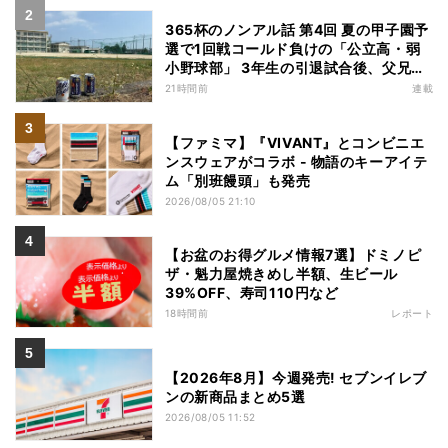
365杯のノンアル話 第4回 夏の甲子園予
選で1回戦コールド負けの「公立高・弱
小野球部」 3年生の引退試合後、父兄
が“現場”で取り出したのは……
21時間前
連載
【ファミマ】『VIVANT』とコンビニエ
ンスウェアがコラボ - 物語のキーアイテ
ム「別班饅頭」も発売
2026/08/05 21:10
【お盆のお得グルメ情報7選】ドミノピ
ザ・魁力屋焼きめし半額、生ビール
39%OFF、寿司110円など
18時間前
レポート
【2026年8月】今週発売! セブンイレブ
ンの新商品まとめ5選
2026/08/05 11:52