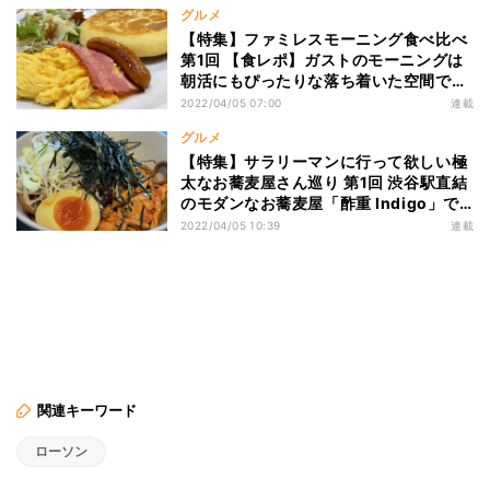
グルメ
【特集】ファミレスモーニング食べ比べ
第1回 【食レポ】ガストのモーニングは
朝活にもぴったりな落ち着いた空間でし
た
2022/04/05 07:00
連載
グルメ
【特集】サラリーマンに行って欲しい極
太なお蕎麦屋さん巡り 第1回 渋谷駅直結
のモダンなお蕎麦屋「酢重 Indigo」で
優雅にランチを楽しむ
2022/04/05 10:39
連載
関連キーワード
ローソン