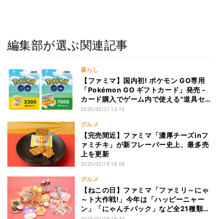
編集部が選ぶ関連記事
暮らし
【ファミマ】国内初! ポケモン GO専用
「Pokémon GO ギフトカード」発売 -
カード購入でゲーム内で使える"道具セ
ット"が必ずもらえる
2025/02/21 13:13
グルメ
【完売間近】ファミマ「濃厚チーズinフ
ァミチキ」が新フレーバー史上、最多売
上を更新
2025/02/19 16:58
グルメ
【ねこの日】ファミマ「ファミリ～にゃ
～ト大作戦!」今年は「ハッピーニャー
ン」「にゃんチパック」など全21種類、
ファミチキの袋まで猫に
2025/02/19 16:33