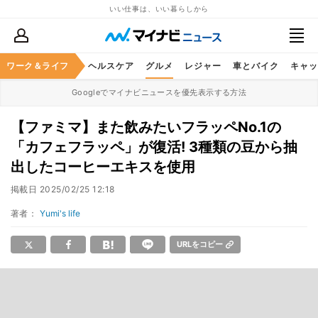
いい仕事は、いい暮らしから
ワーク＆ライフ
マネー
暮らし
ヘルスケア
グルメ
レジャー
車とバイク
キャッ
Googleでマイナビニュースを優先表示する方法
【ファミマ】また飲みたいフラッペNo.1の
「カフェフラッペ」が復活! 3種類の豆から抽
出したコーヒーエキスを使用
掲載日
2025/02/25 12:18
著者：
Yumi's life
URLをコピー