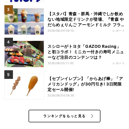
【スタバ】青森・群馬・沖縄でしか飲め
ない地域限定ドリンクが登場、『青森 や
だらめぇりんご アーモンドミルク フラ
ペチーノ』など6種を本気レビュー
2026/08/05 09:10
レポート
スシローがトヨタ「GAZOO Racing」
と初コラボ！ ミニカー付きの寿司メニュ
ーなど注目のコンテンツは？
2026/08/05 11:00
レポート
【セブンイレブン】「からあげ棒」「ア
メリカンドッグ」が30円引き! 3日間限
定セール開催!
2026/08/04 09:30
ランキングをもっと見る