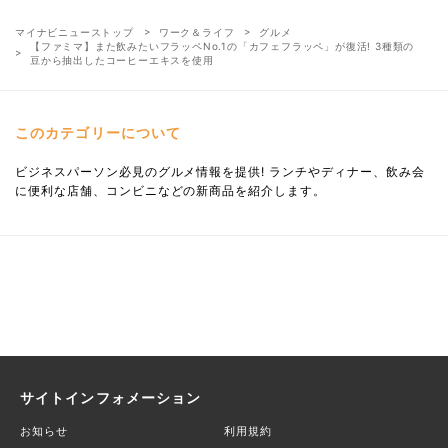
マイナビニューストップ
ワーク＆ライフ
グルメ
【ファミマ】また飲みたいフラッペNo.1の「カフェフラッペ」が復活! 3種類の
豆から抽出したコーヒーエキスを使用
このカテゴリーについて
ビジネスパーソン必見のグルメ情報を提供! ランチやディナー、飲み会
に便利な店舗、コンビニなどの新商品を紹介します。
サイトインフォメーション
お知らせ
利用規約