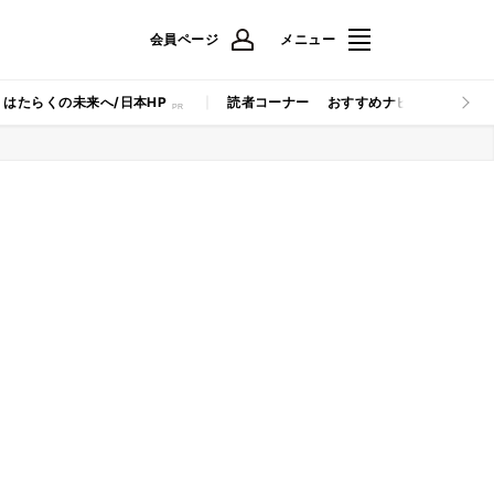
会員ページ
メニュー
はたらくの未来へ/日本HP
読者コーナー
おすすめナビ
マイナビB