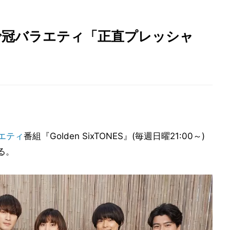
』枠で冠バラエティ「正直プレッシャ
エティ
番組『Golden SixTONES』(毎週日曜21:00～)
る。