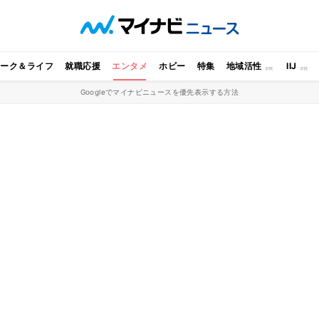
ワーク＆ライフ
就職応援
エンタメ
ホビー
特集
地域活性
IIJ
Googleでマイナビニュースを優先表示する方法