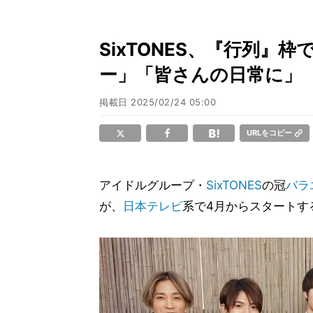
SixTONES、『行列
ー」「皆さんの日常に」
掲載日
2025/02/24 05:00
URLをコピー
アイドルグループ・
SixTONES
の冠
バラ
が、
日本テレビ
系で4月からスタートす