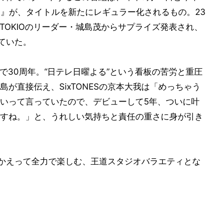
ONES』が、タイトルを新たにレギュラー化されるもの。23
内でTOKIOのリーダー・城島茂からサプライズ発表され、
していた。
今年で30周年。“日テレ日曜よる”という看板の苦労と重圧
が直接伝え、SixTONESの京本大我は「めっちゃう
いって言っていたので、デビューして5年、ついに叶
すね。」と、うれしい気持ちと責任の重さに身が引き
心にかえって全力で楽しむ、王道スタジオバラエティとな