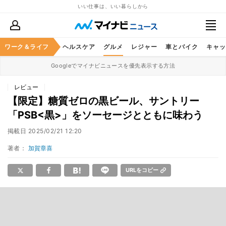
いい仕事は、いい暮らしから
ワーク＆ライフ
マネー
暮らし
ヘルスケア
グルメ
レジャー
車とバイク
キャッ
Googleでマイナビニュースを優先表示する方法
レビュー
【限定】糖質ゼロの黒ビール、サントリー
「PSB<黒>」をソーセージとともに味わう
掲載日
2025/02/21 12:20
著者：
加賀章喜
URLをコピー