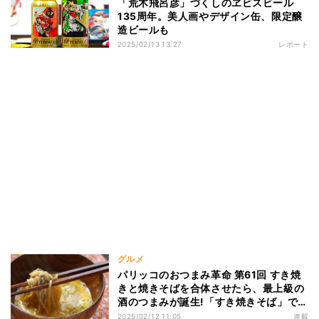
「荒木飛呂彦」づくしのヱビスビール
135周年。美人画やデザイン缶、限定醸
造ビールも
2025/02/13 13:27
レポート
グルメ
パリッコのおつまみ革命 第61回 すき焼
きと焼きそばを合体させたら、最上級の
酒のつまみが誕生!「すき焼きそば」でビ
ールが止まらない
2025/02/12 11:05
連載