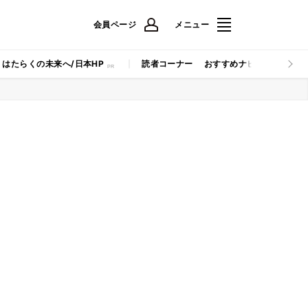
会員ページ
メニュー
はたらくの未来へ/日本HP
読者コーナー
おすすめナビ
マイナビB