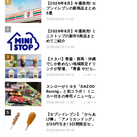
【2026年8月】今週発売! セ
ブンイレブンの新商品まとめ
5選
2026/08/05 11:52
【2026年8月】今週発売! ミ
ニストップの新作5商品まと
めてご紹介
2026/08/05 12:04
【スタバ】青森・群馬・沖縄
でしか飲めない地域限定ドリ
ンクが登場、『青森 やだら
めぇりんご アーモンドミル
2026/08/05 09:10
レポート
ク フラペチーノ』など6種を
本気レビュー
スシローがトヨタ「GAZOO
Racing」と初コラボ！ ミニ
カー付きの寿司メニューなど
注目のコンテンツは？
2026/08/05 11:00
レポート
【セブンイレブン】「からあ
げ棒」「アメリカンドッグ」
が30円引き! 3日間限定セー
ル開催!
2026/08/04 09:30