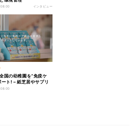
 08:00
インタビュー
ア
全国の幼稚園を“免疫ケ
ポート! – 紙芝居やサプリ
疫ケア商品を無償提供
 08:00