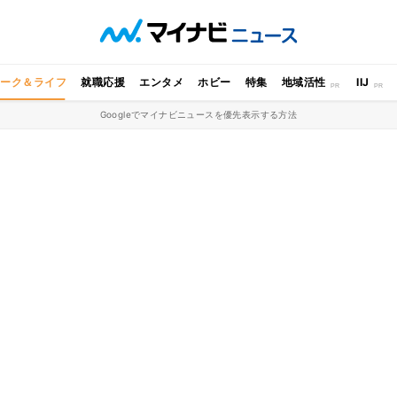
ワーク＆ライフ
就職応援
エンタメ
ホビー
特集
地域活性
IIJ
Googleでマイナビニュースを優先表示する方法