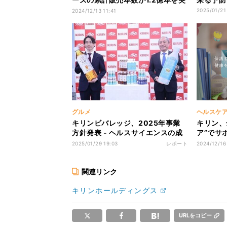
破、好調の理由は?
2025/01/21
2024/12/13 11:41
グルメ
ヘルスケ
キリンビバレッジ、2025年事業
キリン、
方針発表 - ヘルスサイエンスの成
ア”でサ
長加速、「免疫ケア」幅広い年代
などの免
2025/01/29 19:03
レポート
2024/12/16
にアプローチへ
関連リンク
キリンホールディングス
URLをコピー