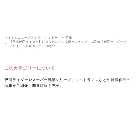
マイナビニューストップ
ホビー
特撮
【平成仮面ライダー】好きなヒロイン女優ランキング - 2位は『仮面ライダーデ
ィケイド』の森カンナ、1位は?
このカテゴリーについて
仮面ライダーやスーパー戦隊シリーズ、ウルトラマンなどの特撮作品の
情報をご紹介。関連情報も充実。