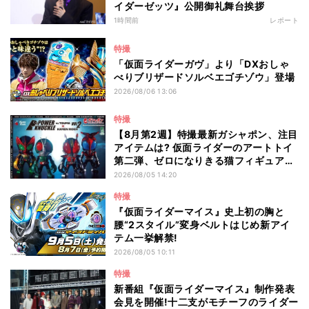
イダーゼッツ』公開御礼舞台挨拶
1時間前
レポート
特撮
「仮面ライダーガヴ」より「DXおしゃ
べりブリザードソルベエゴチゾウ」登場
2026/08/06 13:06
特撮
【8月第2週】特撮最新ガシャポン、注目
アイテムは? 仮面ライダーのアートトイ
第二弾、ゼロになりきる猫フィギュアも
登場
2026/08/05 14:20
特撮
『仮面ライダーマイス』史上初の胸と
腰“2スタイル”変身ベルトはじめ新アイ
テム一挙解禁!
2026/08/05 10:11
特撮
新番組『仮面ライダーマイス』制作発表
会見を開催!十二支がモチーフのライダー