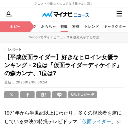
アニメ・特撮などのコアな情報をより深く
ニメ
鉄道
ホビー
コミック
おもちゃ
特撮
将棋
トレンド
キャラクター
Googleでマイナビニュースを優先表示する方法
レポート
【平成仮面ライダー】好きなヒロイン女優ラ
ンキング - 2位は『仮面ライダーディケイド』
の森カンナ、1位は?
更新日
2025/02/06 09:24
URLをコピー
1971年から半世紀以上にわたり、多くの視聴者を虜に
している東映の特撮テレビドラマ「
仮面ライダー
」シ