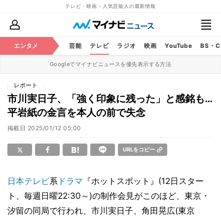
テレビ・映画・人気芸能人の最新情報
エンタメ
芸能
テレビ
ラジオ
映画
YouTube
BS・
Googleでマイナビニュースを優先表示する方法
レポート
市川実日子、「強く印象に残った」と感銘も…
平岩紙の金言を本人の前で失念
掲載日
2025/01/12 05:00
URLをコピー
日本テレビ
系
ドラマ
『ホットスポット』(12日スター
ト、毎週日曜22:30～)の制作会見がこのほど、東京・
汐留の同局で行われ、市川実日子、角田晃広(東京