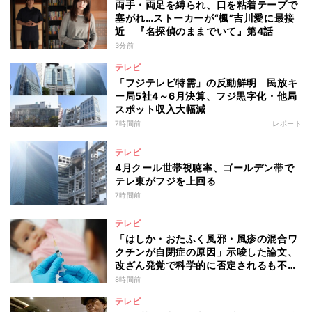
両手・両足を縛られ、口を粘着テープで
塞がれ…ストーカーが“楓”吉川愛に最接
近 『名探偵のままでいて』第4話
3分前
テレビ
「フジテレビ特需」の反動鮮明 民放キ
ー局5社4～6月決算、フジ黒字化・他局
スポット収入大幅減
7時間前
レポート
テレビ
4月クール世帯視聴率、ゴールデン帯で
テレ東がフジを上回る
7時間前
テレビ
「はしか・おたふく風邪・風疹の混合ワ
クチンが自閉症の原因」示唆した論文、
改ざん発覚で科学的に否定されるも不安
消えず…科学者たちの反証はなぜ届かな
8時間前
かったのか
テレビ