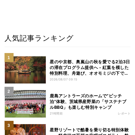
人気記事ランキング
星のや京都、奥嵐山の秋を愛でる2泊3日
の滞在プログラム提供へ - 紅葉を模した
特別料理、舟遊び、オオモミジの下でお
こなう深呼吸など
2026/08/07 09:15
鹿島アントラーズのホームで“ピッチ
泊”体験、茨城県産野菜の「サステナブ
ルBBQ」も楽しむ特別キャンプ
21時間前
レポート
星野リゾートで酷暑を乗り切る特別体験