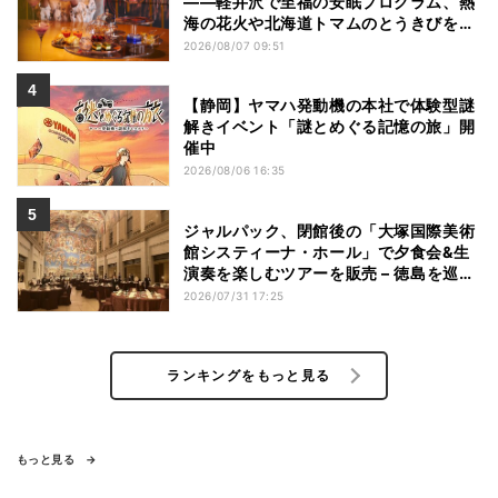
——軽井沢で至福の安眠プログラム、熱
海の花火や北海道トマムのとうきびを主
役にしたアフタヌーンティー
2026/08/07 09:51
【静岡】ヤマハ発動機の本社で体験型謎
解きイベント「謎とめぐる記憶の旅」開
催中
2026/08/06 16:35
ジャルパック、閉館後の「大塚国際美術
館システィーナ・ホール」で夕食会&生
演奏を楽しむツアーを販売 – 徳島を巡る
5つのコース
2026/07/31 17:25
ランキングをもっと見る
もっと見る