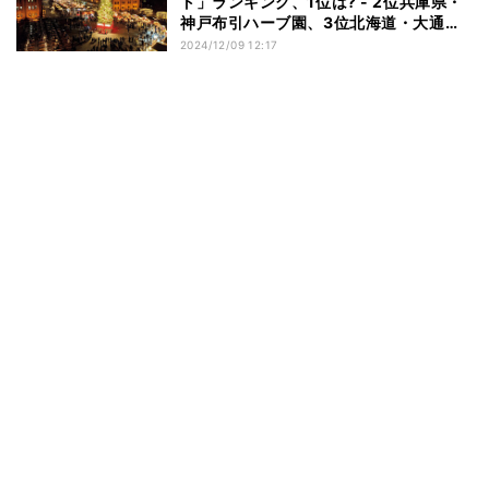
ト」ランキング、1位は? - 2位兵庫県・
神戸布引ハーブ園、3位北海道・大通公
園
2024/12/09 12:17