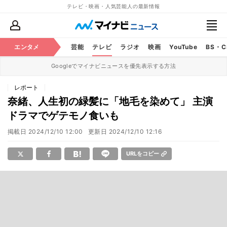
テレビ・映画・人気芸能人の最新情報
エンタメ
芸能
テレビ
ラジオ
映画
YouTube
BS・
Googleでマイナビニュースを優先表示する方法
レポート
奈緒、人生初の緑髪に「地毛を染めて」 主演
ドラマでゲテモノ食いも
掲載日
2024/12/10 12:00
更新日
2024/12/10 12:16
URLをコピー