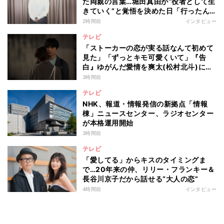
た両親の言葉…堀田真由が“役者として生
きていく”と覚悟を決めた日「行ったん
やったら、もう帰られへんな」
2時間前
インタビュー
テレビ
「ストーカーの恋が実る話なんて初めて
見た」「ずっとキモ可愛くいて」『告
白』ゆがんだ愛情を爽太(松村北斗)に向
ける視聴者の声
3時間前
テレビ
NHK、報道・情報発信の新拠点「情報
棟」ニュースセンター、ラジオセンター
が本格運用開始
3時間前
テレビ
「愛してる」からキスのタイミングま
で…20年来の仲、リリー・フランキー＆
長谷川京子だから話せる“大人の恋”
4時間前
インタビュー