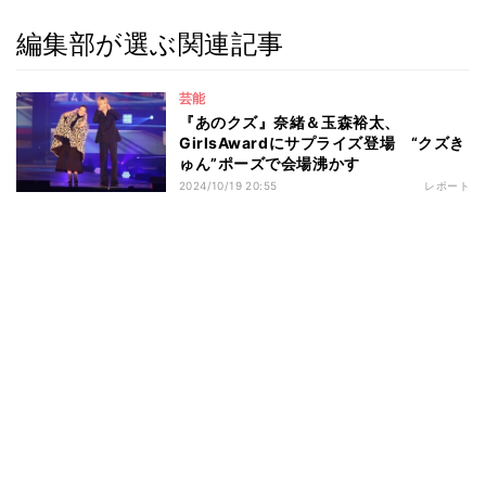
編集部が選ぶ関連記事
芸能
『あのクズ』奈緒＆玉森裕太、
GirlsAwardにサプライズ登場 “クズき
ゅん”ポーズで会場沸かす
2024/10/19 20:55
レポート