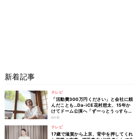
新着記事
テレビ
「活動費300万円ください」と会社に頼
んだことも…Da-iCE花村想太、15年か
けてドーム公演へ「ずーっとうっすらや
けど右肩上がり続けられていた」
6分前
テレビ
17歳で滋賀から上京、背中を押してくれ