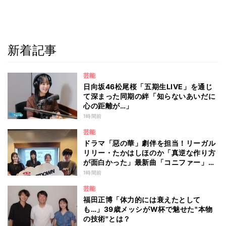
新着記事
芸能
日向坂46松尾桜「五期生LIVE」を通じ
て深まった同期の絆「知らないあいだに
心の距離が…」
1時間前
芸能
ドラマ「惡の華」劇伴を担当！リーガル
リリー・たかはしほのか「真逆な作り方
が面白かった」最新曲「コニファー」制
作秘話も
1時間前
芸能
福田正博「体力的には衰えたとして
も…」39歳メッシがW杯で魅せた"本物
の技術"とは？