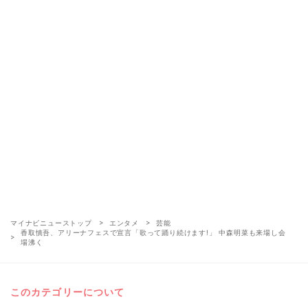
マイナビニューストップ
エンタメ
芸能
香取慎吾、アリーナフェスで宣言「歌って踊り続けます!」 中森明菜も来場し会
場沸く
このカテゴリーについて