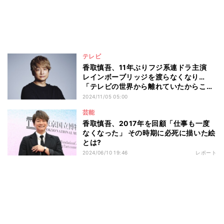
テレビ
香取慎吾、11年ぶりフジ系連ドラ主演
レインボーブリッジを渡らなくなり…
「テレビの世界から離れていたからこ
そ」
2024/11/05 05:00
芸能
香取慎吾、2017年を回顧「仕事も一度
なくなった」 その時期に必死に描いた絵
とは?
2024/06/10 19:46
レポート