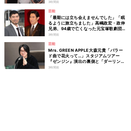
3時間前
芸能
「最期には立ち会えませんでした」「眠
るように旅立ちました」高嶋政宏・政伸
兄弟、94歳で亡くなった元宝塚歌劇団ト
ップスターの母・寿美花代を追悼 ここ
3時間前
数年は誤嚥性肺炎で入退院を繰り返して
芸能
いた
Mrs. GREEN APPLE大森元貴「バラー
ド曲で花火って…」スタジアムツアー
『ゼンジン』演出の裏側と「ダーリン」
への思いを語る
3時間前