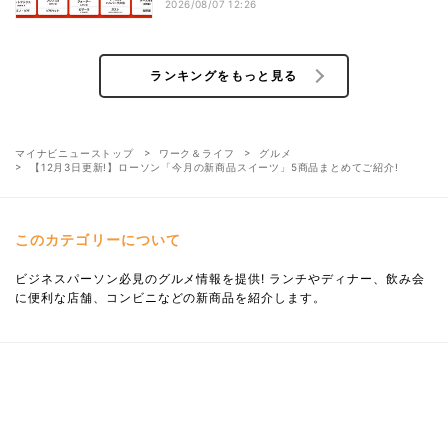
1,500円OFFの「リピ得クーポン」も配
2026/08/07 12:26
布
ランキングをもっと見る
マイナビニューストップ
ワーク＆ライフ
グルメ
【12月3日更新!】ローソン「今月の新商品スイーツ」5商品まとめてご紹介!
このカテゴリーについて
ビジネスパーソン必見のグルメ情報を提供! ランチやディナー、飲み会
に便利な店舗、コンビニなどの新商品を紹介します。