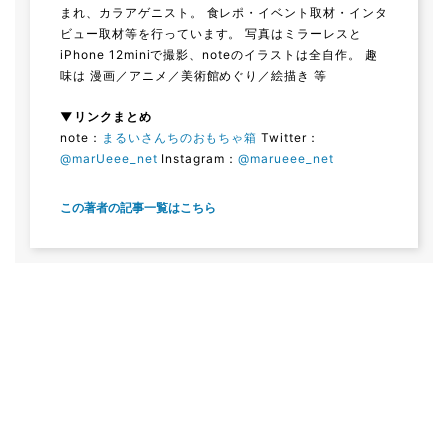
まれ、カラアゲニスト。 食レポ・イベント取材・インタ
ビュー取材等を行っています。 写真はミラーレスと
iPhone 12miniで撮影、noteのイラストは全自作。 趣
味は 漫画／アニメ／美術館めぐり／絵描き 等
▼リンクまとめ
note：
まるいさんちのおもちゃ箱
Twitter：
@marUeee_net
Instagram：
@marueee_net
この著者の記事一覧はこちら