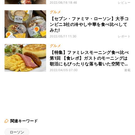
2022/06/16 18:46
レビュー
グルメ
【セブン・ファミマ・ローソン】大手コ
ンビニ3社の冷やし中華を食べ比べして
みた!
2022/05/11 11:30
レポート
グルメ
【特集】ファミレスモーニング食べ比べ
第1回 【食レポ】ガストのモーニングは
朝活にもぴったりな落ち着いた空間でし
た
2022/04/05 07:00
連載
関連キーワード
ローソン