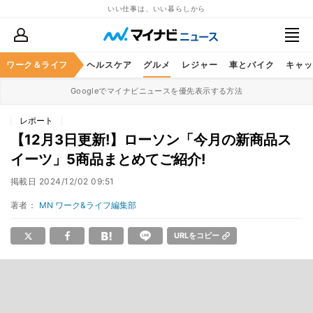
いい仕事は、いい暮らしから
ワーク＆ライフ
マネー
暮らし
ヘルスケア
グルメ
レジャー
車とバイク
キャッ
Googleでマイナビニュースを優先表示する方法
レポート
【12月3日更新!】ローソン「今月の新商品ス
イーツ」5商品まとめてご紹介!
掲載日
2024/12/02 09:51
著者：
MN ワーク&ライフ編集部
URLをコピー