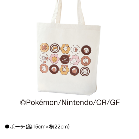
●ポーチ(縦15cm×横22cm)