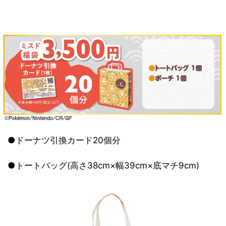
●ドーナツ引換カード20個分
●トートバッグ(高さ38cm×幅39cm×底マチ9cm)