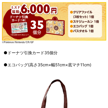
●ドーナツ引換カード35個分
●エコバッグ(高さ35cm×幅51cm×底マチ11cm)