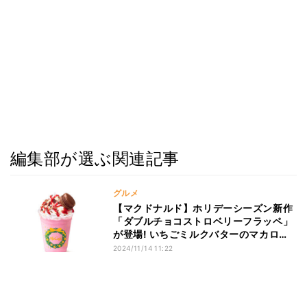
編集部が選ぶ関連記事
グルメ
【マクドナルド】ホリデーシーズン新作
「ダブルチョコストロベリーフラッペ」
が登場! いちごミルクバターのマカロン
も
2024/11/14 11:22