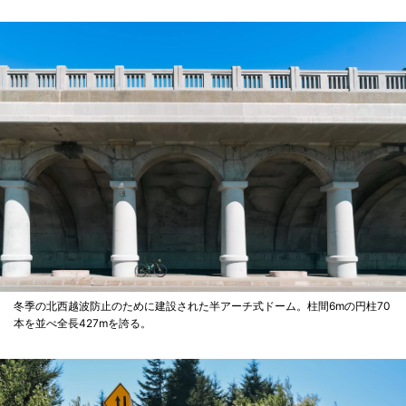
冬季の北西越波防止のために建設された半アーチ式ドーム。柱間6mの円柱70
本を並べ全長427mを誇る。