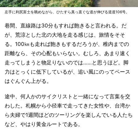
左手に利尻富士を眺めながら、ひたすら真っ直ぐな道が伸びる道道106号。
巷間、直線路は30分もすれば飽きると言われる。だ
が、荒涼とした北の大地を走る感じは、旅情をそそ
る。100㎞も走れば飽きもするだろうが、稚内までの
距離なら、その心配もいらない。むしろ、あまり速く
走ってしまうと物足りないのでは……と思うほど。脚
力はとっくに低下しているが、追い風にのってペース
はぐんぐん上がる。
途中、何人かのサイクリストと一緒になって言葉を交
わした。札幌から小径車で走ってきた女性や、台湾か
ら夫婦で1週間ほどのツーリングを楽しんでいる人たち
など、やはり黄金ルートである。