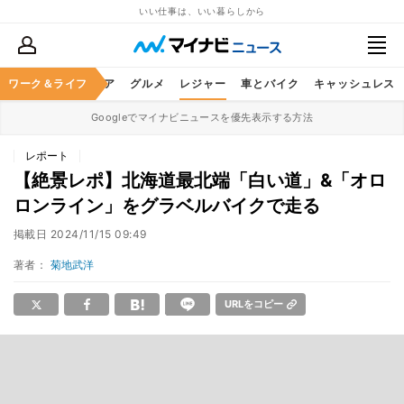
いい仕事は、いい暮らしから
暮らし
ワーク＆ライフ
ヘルスケア
グルメ
レジャー
車とバイク
キャッシュレス
Googleでマイナビニュースを優先表示する方法
レポート
【絶景レポ】北海道最北端「白い道」&「オロ
ロンライン」をグラベルバイクで走る
掲載日
2024/11/15 09:49
著者：
菊地武洋
URLをコピー