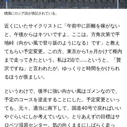
標識にロシア語が併記されている。
近くにいたサイクリストに「午前中に距離を稼がない
と、午後からはキツいですよ、ここは。方角次第で平
地峠（向かい風で登り坂のようになる）です」と教え
てもらい予定変更。この方、東京から1ヵ月かけて稚内
まで走ってきたという。私は2泊で……というと、「贅
沢ですね」と言われたが、ゆっくりと時間をかけられ
るほうが羨ましい。
というわけで、後半に強い向かい風はゴメンなので、
予定のコースを逆走することにした。予定変更といっ
ても、元々、適当に南下して、国道40号で戻ればいい
やぐらいにしか考えていない。とりあえずの目標はサ
ロベツ湿原センター。気の向くままにしばらく走っ