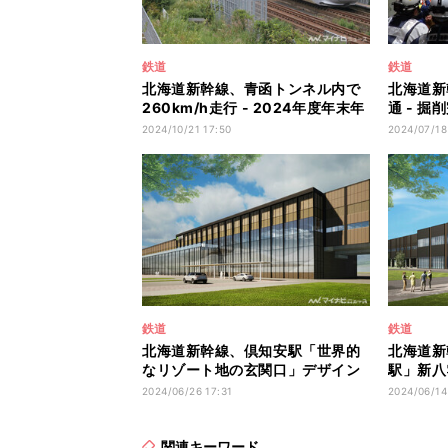
鉄道
鉄道
北海道新幹線、青函トンネル内で
北海道新
260km/h走行 - 2024年度年末年
通 - 
始も
目
2024/10/21 17:50
2024/07/18
鉄道
鉄道
北海道新幹線、倶知安駅「世界的
北海道新
なリゾート地の玄関口」デザイン
駅」新八
は
黒系
2024/06/26 17:31
2024/06/14
関連キーワード