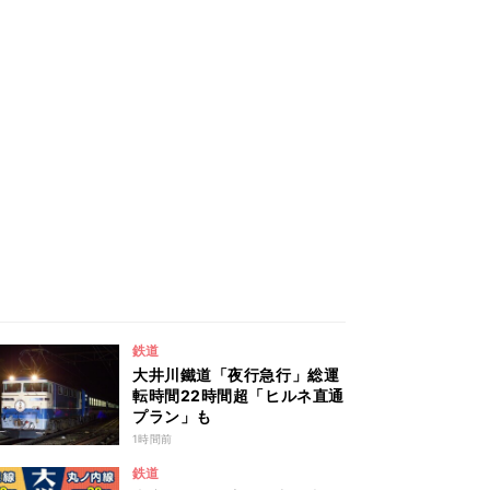
鉄道
大井川鐵道「夜行急行」総運
転時間22時間超「ヒルネ直通
プラン」も
1時間前
鉄道