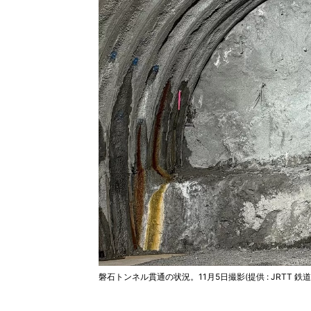
磐石トンネル貫通の状況。11月5日撮影(提供 : JRTT 鉄