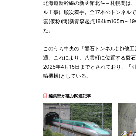
北海道新幹線の新函館北斗～札幌間は、
ル工事に順次着手。全17本のトンネル
雲(仮称)間(新青森起点184km165m～
た。
このうち中央の「磐石トンネル(北)他工区」
通。これにより、八雲町に位置する磐石
2025年4月15日までとされており、
輸機構)としている。
編集部が選ぶ関連記事