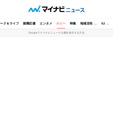
ワーク＆ライフ
就職応援
エンタメ
ホビー
特集
地域活性
IIJ
Googleでマイナビニュースを優先表示する方法