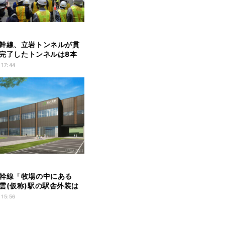
幹線、立岩トンネルが貫
掘削完了したトンネルは8本
 17:44
幹線「牧場の中にある
雲(仮称)駅の駅舎外装は
 15:56