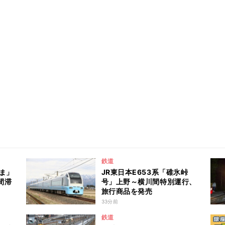
鉄道
ま」
JR東日本E653系「碓氷峠
間滞
号」上野～横川間特別運行、
旅行商品を発売
33分前
鉄道