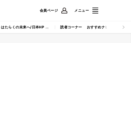
会員ページ
メニュー
はたらくの未来へ/日本HP
読者コーナー
おすすめナビ
マイナビB