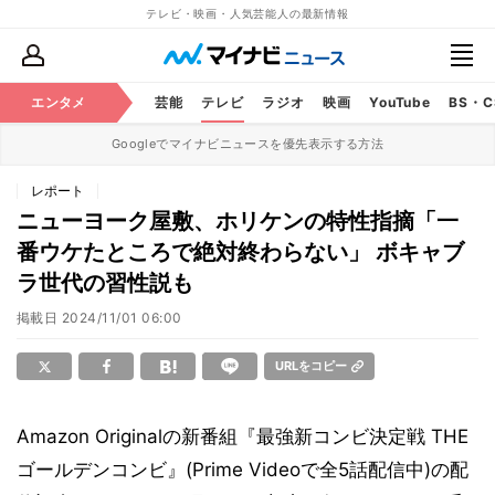
テレビ・映画・人気芸能人の最新情報
エンタメ
芸能
テレビ
ラジオ
映画
YouTube
BS・
Googleでマイナビニュースを優先表示する方法
レポート
ニューヨーク屋敷、ホリケンの特性指摘「一
番ウケたところで絶対終わらない」 ボキャブ
ラ世代の習性説も
掲載日
2024/11/01 06:00
URLをコピー
Amazon Originalの新番組『最強新コンビ決定戦 THE
ゴールデンコンビ』(Prime Videoで全5話配信中)の配