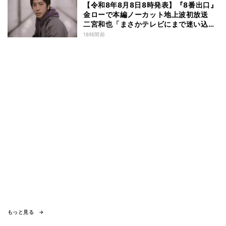
【令和8年8月8日8時発表】『8番出口』
金ローで本編ノーカット地上波初放送
二宮和也「まさかテレビにまで迷い込ん
でしまうとは」
18時間前
もっと見る