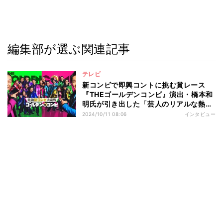
編集部が選ぶ関連記事
テレビ
新コンビで即興コントに挑む賞レース
『THEゴールデンコンビ』演出・橋本和
明氏が引き出した「芸人のリアルな熱
量」
2024/10/11 08:06
インタビュー