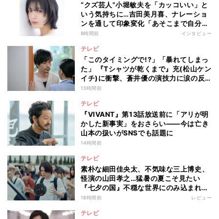
“クズ芸人”小堀敏夫を「カッコいい」と
いう気持ちに…吉田美月喜、ナレーショ
ンを通して印象変化「あそこまで自分に
正直に生きられる人は、なかなかいな
8時間前
インタビュー
い」
テレビ
「このタイミングで!?」「暴れてしまっ
た」 『Tシャツが乾くまで』充(松山ケン
イチ)に衝撃、蒼井優の演技力に涙の反
響も
13時間前
テレビ
『VIVANT』第13話放送前に「アリが明
かした新事実」をおさらい――今は亡き
山本の扱いがSNSでも話題に
14時間前
テレビ
素朴な細田佳央太、不気味な三上博史、
怪演の山田孝之…猛暑の夏こそ見たい
『七夕の国』不穏な世界にのみ込まれる
超常ミステリー
18時間前
レビュー
テレビ