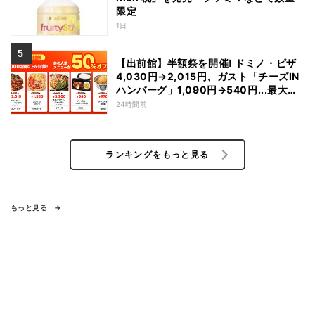
限定
1日
【出前館】半額祭を開催! ドミノ・ピザ
4,030円→2,015円、ガスト「チーズIN
ハンバーグ」1,090円→540円...最大
1,500円OFFの「リピ得クーポン」も配
24時間前
布
ランキングをもっと見る
もっと見る