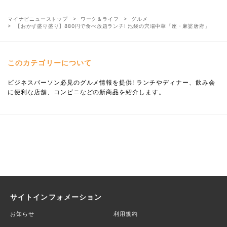
マイナビニューストップ
ワーク＆ライフ
グルメ
【おかず盛り盛り】880円で食べ放題ランチ! 池袋の穴場中華「座・麻婆唐府」
このカテゴリーについて
ビジネスパーソン必見のグルメ情報を提供! ランチやディナー、飲み会
に便利な店舗、コンビニなどの新商品を紹介します。
サイトインフォメーション
お知らせ
利用規約