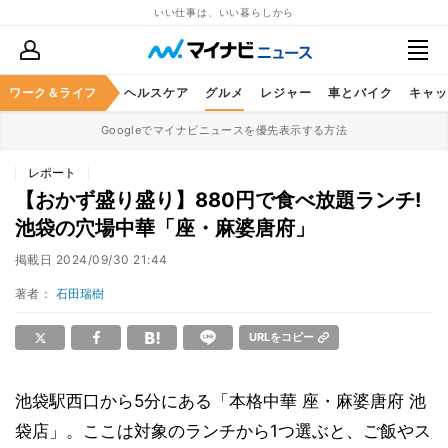
いい仕事は、いい暮らしから
ワーク＆ライフ
マネー
暮らし
ヘルスケア
グルメ
レジャー
車とバイク
キャッ
Googleでマイナビニュースを優先表示する方法
レポート
【おかず盛り盛り】880円で食べ放題ランチ!
池袋の穴場中華「座・麻婆唐府」
掲載日
2024/09/30 21:44
著者：
石田瑞樹
URLをコピー
池袋駅西口から5分にある「本格中華 座・麻婆唐府 池
袋店」。ここは対象のランチから1つ選ぶと、ご飯やス