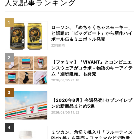
人気記事ランキング
ローソン、「めちゃくちゃスモーキー」
と話題の「ビッグピート」から新作ハイ
ボール缶＆ミニボトル発売
22時間前
【ファミマ】『VIVANT』とコンビニエ
ンスウェアがコラボ - 物語のキーアイテ
ム「別班饅頭」も発売
2026/08/05 21:10
【2026年8月】今週発売! セブンイレブ
ンの新商品まとめ5選
2026/08/05 11:52
ミツカン、角切り桃入り「フルーティス
Rich 桃」を発売 – ファミマなどで数量