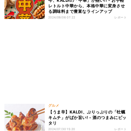
今、KALDIの「中華」が熱い!! - お手軽
レトルト中華から、本格中華に変身させ
る調味料まで豊富なラインアップ
2024/09/06 07:22
レポート
グルメ
【うま辛】KALDI、ぷりっぷりの「牡蠣
キムチ」がばか旨い! - 酒のつまみにピッ
タリ
2024/07/30 15:20
レポート