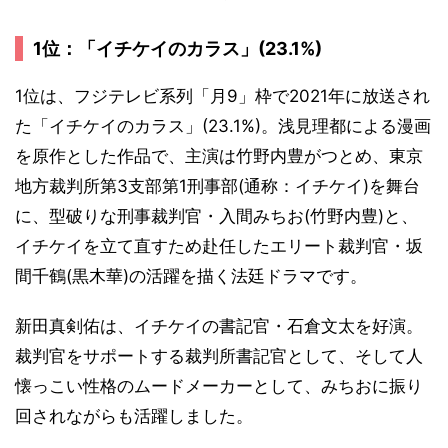
1位：「イチケイのカラス」(23.1%)
1位は、フジテレビ系列「月9」枠で2021年に放送され
た「イチケイのカラス」(23.1%)。浅見理都による漫画
を原作とした作品で、主演は竹野内豊がつとめ、東京
地方裁判所第3支部第1刑事部(通称：イチケイ)を舞台
に、型破りな刑事裁判官・入間みちお(竹野内豊)と、
イチケイを立て直すため赴任したエリート裁判官・坂
間千鶴(黒木華)の活躍を描く法廷ドラマです。
新田真剣佑は、イチケイの書記官・石倉文太を好演。
裁判官をサポートする裁判所書記官として、そして人
懐っこい性格のムードメーカーとして、みちおに振り
回されながらも活躍しました。