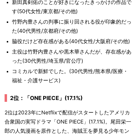
新田真剣佑のことが好きになったきっかけの作品で
す(50代女性/東京都/その他)
竹野内豊さんの判事に振り回される役が印象的だっ
た(40代男性/京都府/その他)
脇役だけど存在感がある(40代女性/大阪府/その他)
主役は竹野内豊さんや黒木華さんだが、存在感があ
った(30代男性/埼玉県/官公庁)
コミカルで新鮮でした。(30代男性/熊本県/医療・
福祉・介護サービス)
2位：「ONE PIECE」(17.1%)
2位は2023年にNetflixで配信がスタートしたアメリカ
合衆国の実写ドラマ「ONE PIECE」(17.1%)。尾田栄一
郎の人気漫画を原作とした、海賊王を夢見る少年モン