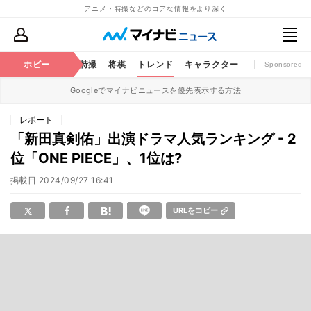
アニメ・特撮などのコアな情報をより深く
ミック
ホビー
おもちゃ
特撮
将棋
トレンド
キャラクター
Sponsored
Googleでマイナビニュースを優先表示する方法
レポート
「新田真剣佑」出演ドラマ人気ランキング - 2
位「ONE PIECE」、1位は?
掲載日
2024/09/27 16:41
URLをコピー