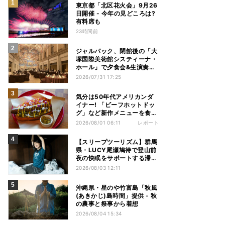
東京都「北区花火会」9月26
日開催 - 今年の見どころは?
有料席も
23時間前
ジャルパック、閉館後の「大
塚国際美術館システィーナ・
ホール」で夕食会&生演奏を
楽しむツアーを販売 – 徳島を
2026/07/31 17:25
巡る5つのコース
気分は50年代アメリカンダ
イナー! 「ビーフホットドッ
グ」など新作メニューを食べ
てきた【1955 東京ベイ by
2026/08/01 06:11
レポート
星野リゾート宿泊レポ】
【スリープツーリズム】群馬
県・LUCY尾瀬鳩待で登山前
夜の快眠をサポートする滞在
プラン提供 - 「ヒツジのいら
2026/08/03 12:11
ない枕」とコラボ
沖縄県・星のや竹富島「秋風
(あきかじ)島時間」提供 - 秋
の農事と祭事から着想
2026/08/04 15:34