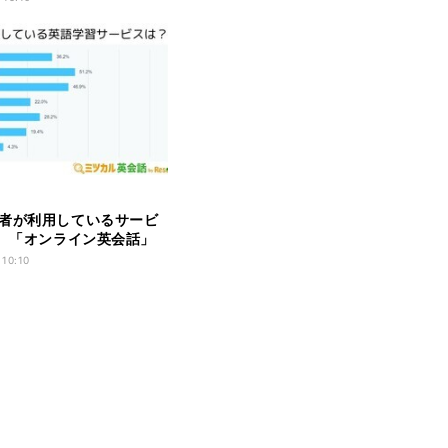
者が利用しているサービ
3、「オンライン英会話」
」あと1つは?
 10:10