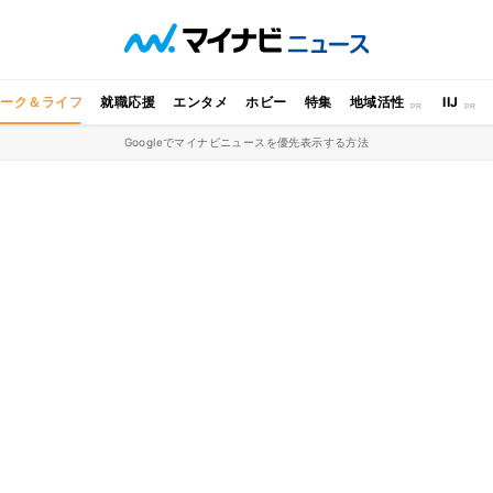
ワーク＆ライフ
就職応援
エンタメ
ホビー
特集
地域活性
IIJ
Googleでマイナビニュースを優先表示する方法