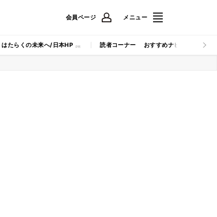
会員ページ
メニュー
はたらくの未来へ/日本HP
読者コーナー
おすすめナビ
マイナビB