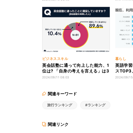
ビジネススキル
暮らし
英会話塾に通って向上した能力、1
英語学習
位は? 「自身の考えを言える」は3
スTOP
位
「アプリ
2024/09/11 08:03
2024/09/15
関連キーワード
旅行ランキング
#ランキング
関連リンク