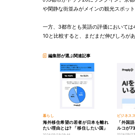
や閑静な街並みがメインの観光スポット
一方、3都市とも英語の評価においては4
10と比較すると、まだまだ伸びしろが
編集部が選ぶ関連記事
暮らし
ビジネス
海外移住希望の若者が日本を離れ
「外国語
たい理由とは? 「移住したい国」
ルコが73
TOP10も判明
2024/09/23
2024/05/19 09:44