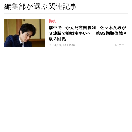
編集部が選ぶ関連記事
将棋
霧中でつかんだ逆転勝利 佐々木八段が
３連勝で挑戦権争いへ 第83期順位戦Ａ
級３回戦
2024/09/13 11:30
レポート