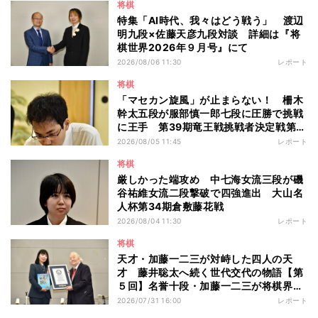
将棋
特集「AI時代、我々はどう戦う」 渡辺
明九段×佐藤天彦九段対談 詳細は『将
棋世界2026年９月号』にて
2026/08/06 11:30
レポート
将棋
「マセカン旋風」が止まらない！ 柵木
幹太五段が服部慎一郎七段に圧勝で挑戦
に王手 第39期竜王戦挑戦者決定戦第１
局
2026/08/05 11:45
レポート
将棋
厳しかった端攻め 中七海女流三段が磯
谷祐維女流二段撃破で四強進出 大山名
人杯第34期倉敷藤花戦
2026/08/04 11:30
レポート
将棋
天才・加藤一二三が対峙した四人の天
才 藤井聡太へ続く世代交代の物語【第
５回】名誉十段・加藤一二三が将棋界に
残したもの
2026/07/31 16:00
レポート