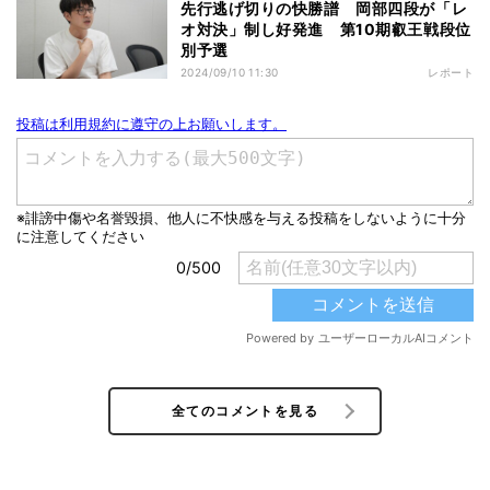
先行逃げ切りの快勝譜 岡部四段が「レ
オ対決」制し好発進 第10期叡王戦段位
別予選
2024/09/10 11:30
レポート
全てのコメントを見る