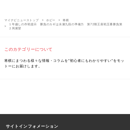
マイナビニューストップ
ホビー
将棋
１年越しの作戦提示 勝負のカギは永瀬九段の準備力 第72期王座戦五番勝負第
２局展望
このカテゴリーについて
将棋にまつわる様々な情報・コラムを"初心者にもわかりやすい"をモッ
トーにお届けします。
サイトインフォメーション