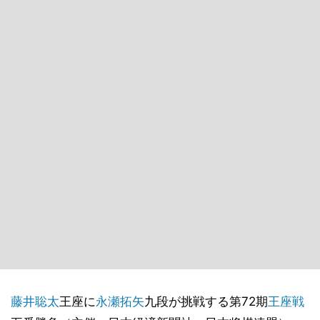
藤井聡太
王座に
永瀬拓矢
九段が挑戦する第72期
王座戦