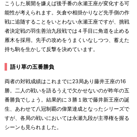
こうした展開を嫌えば後手番の永瀬王座が変化する可
能性が考えられます。矢倉や相掛かりなど先手側の作
戦に追随することをいとわない永瀬王座ですが、挑戦
者決定戦の羽生善治九段戦では４手目に角道を止める
雁木を採用。先手の攻めをうまくいなしつつ、蓄えた
持ち駒を生かして反撃を決めています。
語り草の五番勝負
両者の対戦成績はこれまでに23局あり藤井王座の16
勝。二人の戦いを語るうえで欠かせないのが昨年の五
番勝負でしょう。結果的に３勝１敗で藤井新王座の誕
生、あわせて八冠制覇の偉業達成となったシリーズで
すが、各局の戦いにおいては永瀬九段が主導権を握る
シーンも見られました。