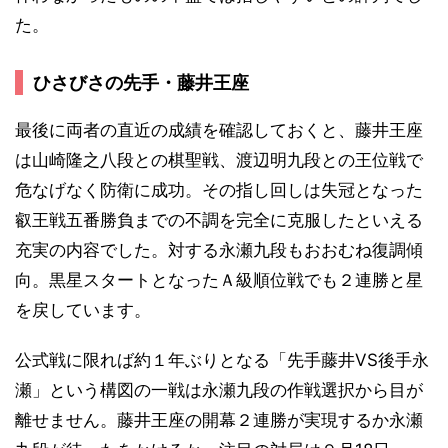
た。
ひさびさの先手・藤井王座
最後に両者の直近の成績を確認しておくと、藤井王座
は山崎隆之八段との棋聖戦、渡辺明九段との王位戦で
危なげなく防衛に成功。その指し回しは失冠となった
叡王戦五番勝負までの不調を完全に克服したといえる
充実の内容でした。対する永瀬九段もおおむね復調傾
向。黒星スタートとなったＡ級順位戦でも２連勝と星
を戻しています。
公式戦に限れば約１年ぶりとなる「先手藤井VS後手永
瀬」という構図の一戦は永瀬九段の作戦選択から目が
離せません。藤井王座の開幕２連勝が実現するか永瀬