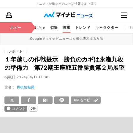
アニメ・特撮などのコアな情報をより深く
鉄道
コミック
ホビー
おもちゃ
特撮
将棋
トレンド
キャラクター
S
Googleでマイナビニュースを優先表示する方法
レポート
１年越しの作戦提示 勝負のカギは永瀬九段
の準備力 第72期王座戦五番勝負第２局展望
掲載日
2024/09/17 11:30
著者：
将棋情報局
URLをコピー