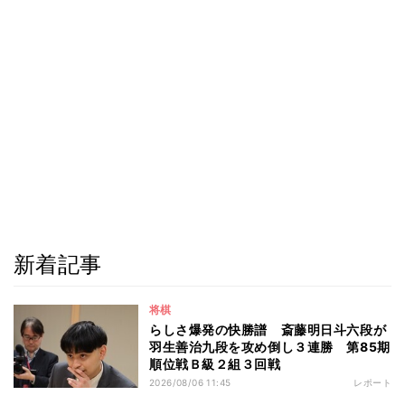
新着記事
将棋
らしさ爆発の快勝譜 斎藤明日斗六段が
羽生善治九段を攻め倒し３連勝 第85期
順位戦Ｂ級２組３回戦
2026/08/06 11:45
レポート