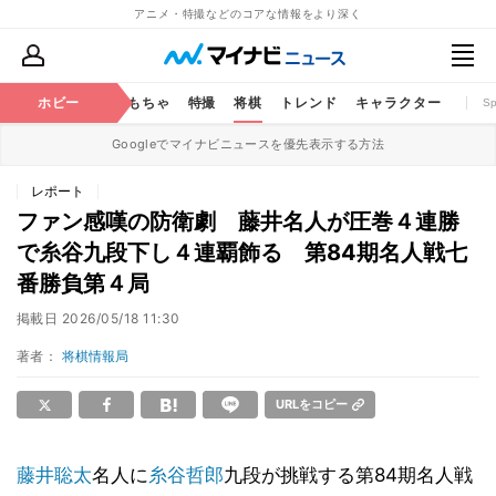
アニメ・特撮などのコアな情報をより深く
鉄道
コミック
ホビー
おもちゃ
特撮
将棋
トレンド
キャラクター
S
Googleでマイナビニュースを優先表示する方法
レポート
ファン感嘆の防衛劇 藤井名人が圧巻４連勝
で糸谷九段下し４連覇飾る 第84期名人戦七
番勝負第４局
掲載日
2026/05/18 11:30
著者：
将棋情報局
URLをコピー
藤井聡太
名人に
糸谷哲郎
九段が挑戦する第84期名人戦