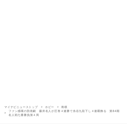
マイナビニューストップ
ホビー
将棋
ファン感嘆の防衛劇 藤井名人が圧巻４連勝で糸谷九段下し４連覇飾る 第84期
名人戦七番勝負第４局