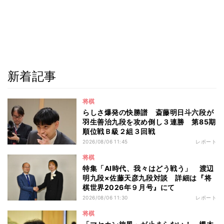
新着記事
将棋
らしさ爆発の快勝譜 斎藤明日斗六段が
羽生善治九段を攻め倒し３連勝 第85期
順位戦Ｂ級２組３回戦
2026/08/06 11:45
レポート
将棋
特集「AI時代、我々はどう戦う」 渡辺
明九段×佐藤天彦九段対談 詳細は『将
棋世界2026年９月号』にて
2026/08/06 11:30
レポート
将棋