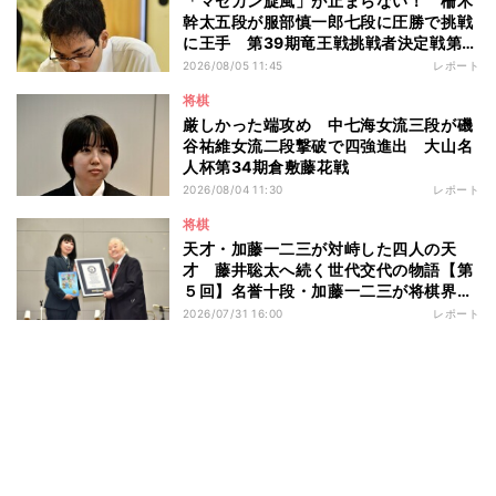
「マセカン旋風」が止まらない！ 柵木
幹太五段が服部慎一郎七段に圧勝で挑戦
に王手 第39期竜王戦挑戦者決定戦第１
局
2026/08/05 11:45
レポート
将棋
厳しかった端攻め 中七海女流三段が磯
谷祐維女流二段撃破で四強進出 大山名
人杯第34期倉敷藤花戦
2026/08/04 11:30
レポート
将棋
天才・加藤一二三が対峙した四人の天
才 藤井聡太へ続く世代交代の物語【第
５回】名誉十段・加藤一二三が将棋界に
残したもの
2026/07/31 16:00
レポート