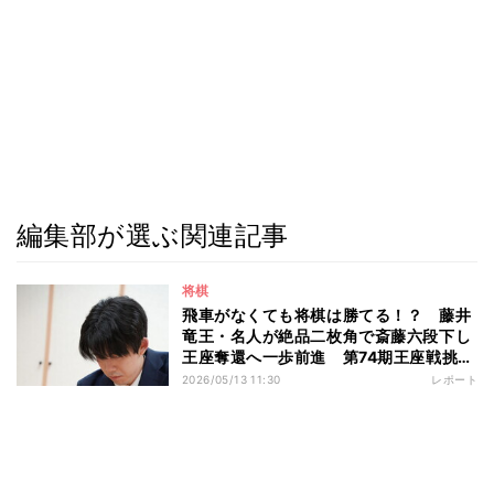
編集部が選ぶ関連記事
将棋
飛車がなくても将棋は勝てる！？ 藤井
竜王・名人が絶品二枚角で斎藤六段下し
王座奪還へ一歩前進 第74期王座戦挑戦
者決定トーナメント
2026/05/13 11:30
レポート