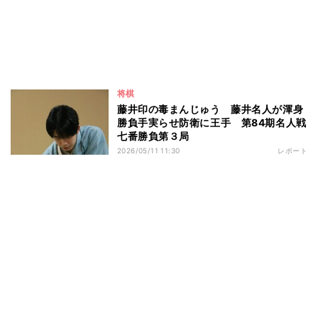
将棋
藤井印の毒まんじゅう 藤井名人が渾身
勝負手実らせ防衛に王手 第84期名人戦
七番勝負第３局
2026/05/11 11:30
レポート