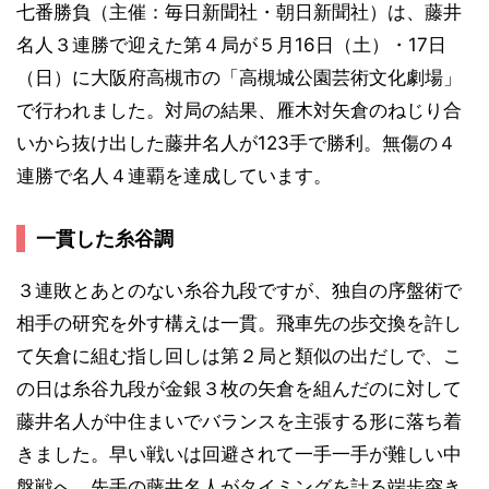
七番勝負（主催：毎日新聞社・朝日新聞社）は、藤井
名人３連勝で迎えた第４局が５月16日（土）・17日
（日）に大阪府高槻市の「高槻城公園芸術文化劇場」
で行われました。対局の結果、雁木対矢倉のねじり合
いから抜け出した藤井名人が123手で勝利。無傷の４
連勝で名人４連覇を達成しています。
一貫した糸谷調
３連敗とあとのない糸谷九段ですが、独自の序盤術で
相手の研究を外す構えは一貫。飛車先の歩交換を許し
て矢倉に組む指し回しは第２局と類似の出だしで、こ
の日は糸谷九段が金銀３枚の矢倉を組んだのに対して
藤井名人が中住まいでバランスを主張する形に落ち着
きました。早い戦いは回避されて一手一手が難しい中
盤戦へ。先手の藤井名人がタイミングを計る端歩突き