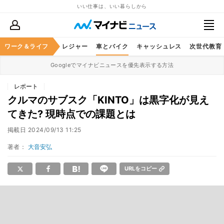
いい仕事は、いい暮らしから
ヘルスケア
ワーク＆ライフ
グルメ
レジャー
車とバイク
キャッシュレス
次世代教育
Googleでマイナビニュースを優先表示する方法
レポート
クルマのサブスク「KINTO」は黒字化が見え
てきた? 現時点での課題とは
掲載日
2024/09/13 11:25
著者：
大音安弘
URLをコピー