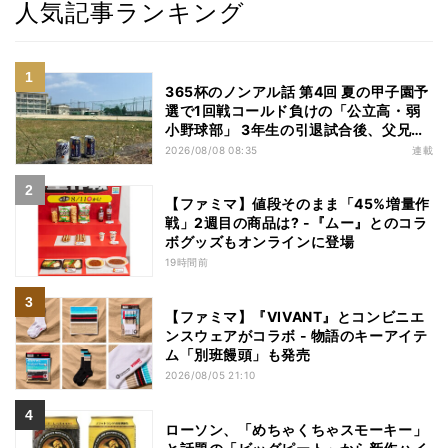
人気記事ランキング
365杯のノンアル話 第4回 夏の甲子園予
選で1回戦コールド負けの「公立高・弱
小野球部」 3年生の引退試合後、父兄
が“現場”で取り出したのは……
2026/08/08 08:35
連載
【ファミマ】値段そのまま「45%増量作
戦」2週目の商品は? -『ムー』とのコラ
ボグッズもオンラインに登場
19時間前
【ファミマ】『VIVANT』とコンビニエ
ンスウェアがコラボ - 物語のキーアイテ
ム「別班饅頭」も発売
2026/08/05 21:10
ローソン、「めちゃくちゃスモーキー」