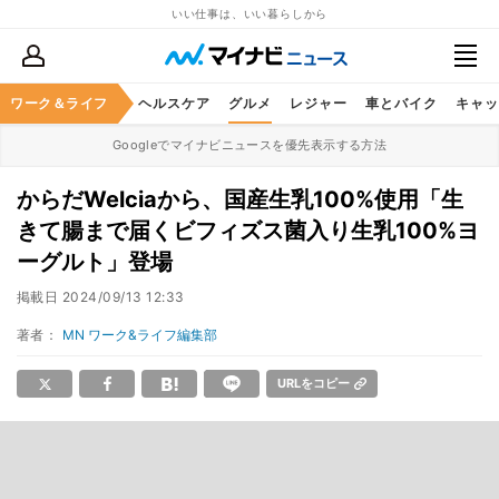
いい仕事は、いい暮らしから
ワーク＆ライフ
マネー
暮らし
ヘルスケア
グルメ
レジャー
車とバイク
キャッ
Googleでマイナビニュースを優先表示する方法
からだWelciaから、国産生乳100%使用「生
きて腸まで届くビフィズス菌入り生乳100%ヨ
ーグルト」登場
掲載日
2024/09/13 12:33
著者：
MN ワーク&ライフ編集部
URLをコピー