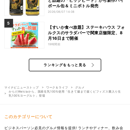
と話題の「ビッグピート」から新作ハイ
ボール缶＆ミニボトル発売
2026/08/07 14:08
【すいか食べ放題】ステーキハウス フォ
ルクスのサラダバーで関東店舗限定、8
月16日まで開催
19時間前
ランキングをもっと見る
マイナビニューストップ
ワーク＆ライフ
グルメ
からだWelciaから、国産生乳100%使用「生きて腸まで届くビフィズス菌入り生
乳100%ヨーグルト」登場
このカテゴリーについて
ビジネスパーソン必見のグルメ情報を提供! ランチやディナー、飲み会