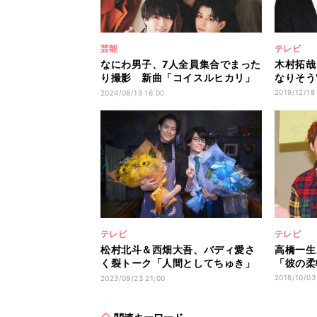
芸能
テレビ
なにわ男子、7人全員集合でまった
木村拓哉
り撮影 新曲「コイスルヒカリ」
なりそう
裏話も
2019/12/18 
2024/08/19 16:00
テレビ
テレビ
松村北斗＆西畑大吾、バディ愛さ
高橋一生
く裂トーク「人間としてちゅき」
「彼の柔
「わい歓喜」
2018/10/03
2023/09/23 21:00