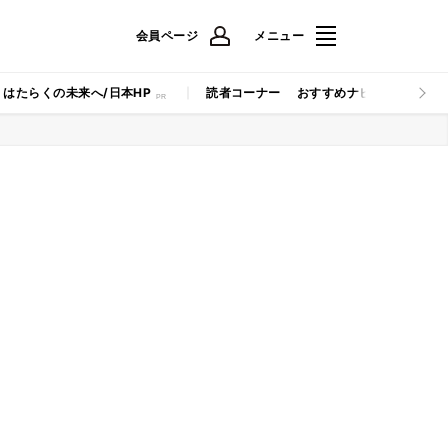
会員ページ
メニュー
はたらくの未来へ/日本HP
読者コーナー
おすすめナビ
マイナビB