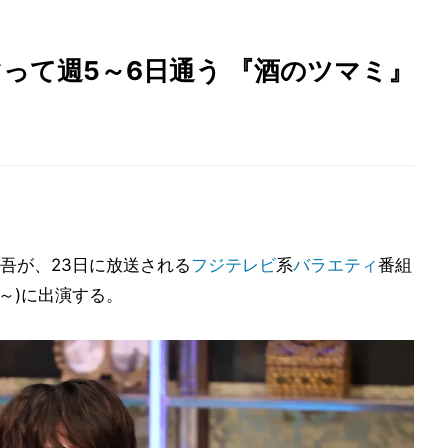
マって週5～6日通う 『酒のツマミ』
吾が、23日に放送される
フジテレビ
系
バラエティ
番組
8～)に出演する。