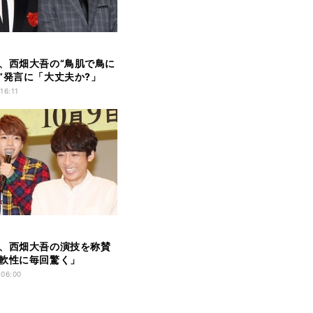
、西畑大吾の“鳥肌で鳥に
”発言に「大丈夫か?」
16:11
、西畑大吾の演技を称賛
軟性に毎回驚く」
 06:00