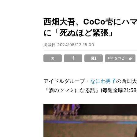
西畑大吾、CoCo壱にハ
に「死ぬほど緊張」
掲載日
2024/08/22 15:00
URLをコピー
アイドルグループ・
なにわ男子
の西畑大
『酒のツマミになる話』(毎週金曜21:5