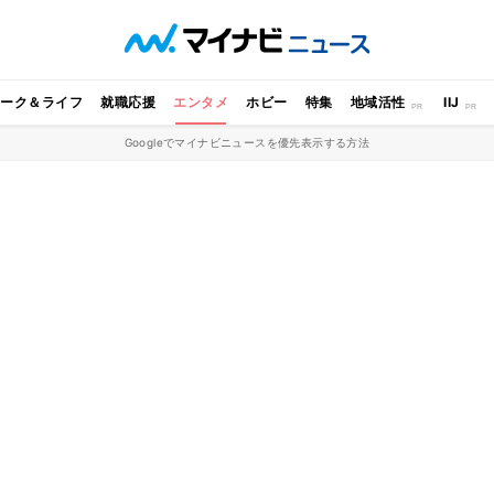
ワーク＆ライフ
就職応援
エンタメ
ホビー
特集
地域活性
IIJ
Googleでマイナビニュースを優先表示する方法