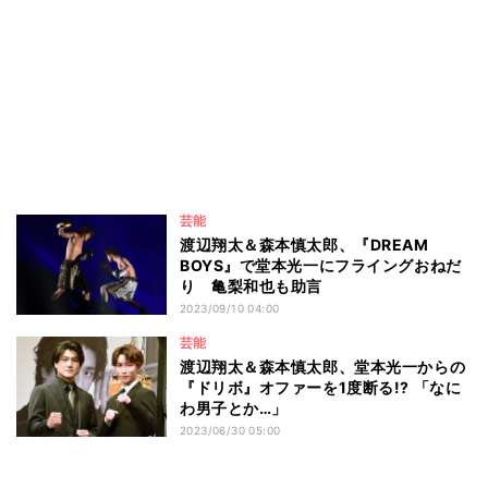
芸能
渡辺翔太＆森本慎太郎、『DREAM
BOYS』で堂本光一にフライングおねだ
り 亀梨和也も助言
2023/09/10 04:00
芸能
渡辺翔太＆森本慎太郎、堂本光一からの
『ドリボ』オファーを1度断る!? 「なに
わ男子とか…」
2023/06/30 05:00