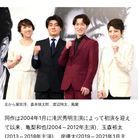
左から紫吹淳、森本慎太郎、渡辺翔太、鳳蘭
同作は2004年1月に滝沢秀明主演によって初演を迎え
て以来、亀梨和也(2004～2012年主演)、玉森裕太
(2013～2018年主演)、 岸優太(2019～2021年1月主