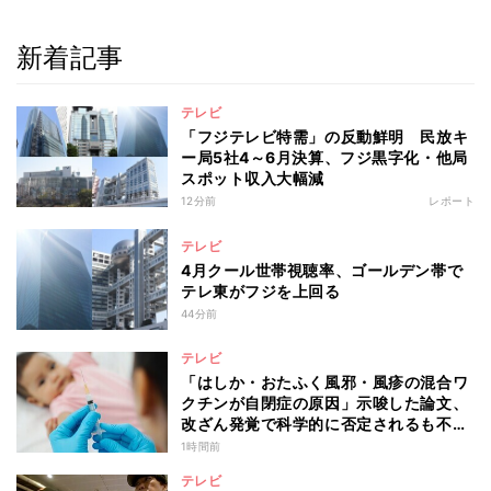
新着記事
テレビ
「フジテレビ特需」の反動鮮明 民放キ
ー局5社4～6月決算、フジ黒字化・他局
スポット収入大幅減
12分前
レポート
テレビ
4月クール世帯視聴率、ゴールデン帯で
テレ東がフジを上回る
44分前
テレビ
「はしか・おたふく風邪・風疹の混合ワ
クチンが自閉症の原因」示唆した論文、
改ざん発覚で科学的に否定されるも不安
消えず…科学者たちの反証はなぜ届かな
1時間前
かったのか
テレビ