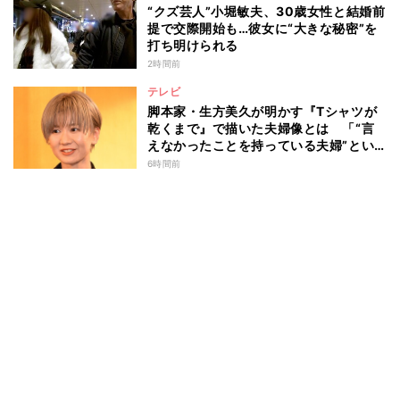
“クズ芸人”小堀敏夫、30歳女性と結婚前
提で交際開始も…彼女に“大きな秘密”を
打ち明けられる
2時間前
テレビ
脚本家・生方美久が明かす『Tシャツが
乾くまで』で描いた夫婦像とは 「“言
えなかったことを持っている夫婦”とい
うのは面白いかも」
6時間前