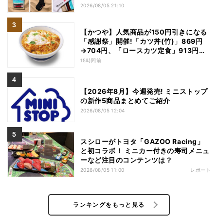
2026/08/05 21:10
【かつや】人気商品が150円引きになる
「感謝祭」開催!「カツ丼(竹)」869円
→704円、「ロースカツ定食」913円
→748円に - 8日間限定
15時間前
【2026年8月】今週発売! ミニストップ
の新作5商品まとめてご紹介
2026/08/05 12:04
スシローがトヨタ「GAZOO Racing」
と初コラボ！ ミニカー付きの寿司メニュ
ーなど注目のコンテンツは？
2026/08/05 11:00
レポート
ランキングをもっと見る