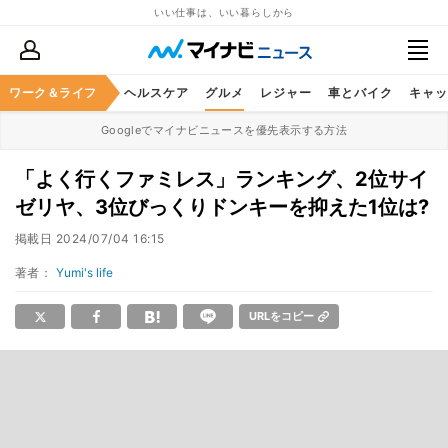
いい仕事は、いい暮らしから
ワーク＆ライフ
マネー
暮らし
ヘルスケア
グルメ
レジャー
車とバイク
キャッ
Googleでマイナビニュースを優先表示する方法
「よく行くファミレス」ランキング、2位サイ
ゼリヤ、3位びっくりドンキーを抑えた1位は?
掲載日
2024/07/04 16:15
著者：
Yumi's life
URLをコピー