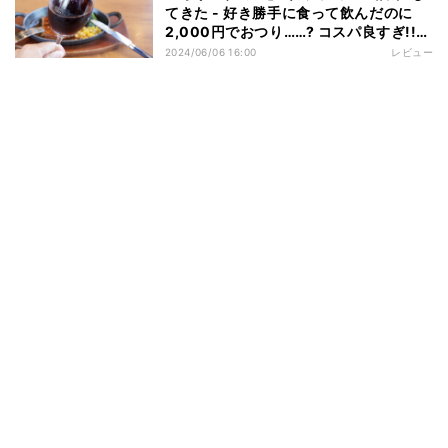
てきた - 好き勝手に食って飲んだのに
2,000円でおつり……? コスパ良すぎ!!
【実食レポ】
2024/06/06 16:00
レビュー