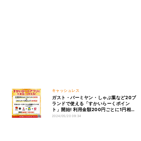
キャッシュレス
ガスト・バーミヤン・しゃぶ葉など20ブ
ランドで使える「すかいらーくポイン
ト」開始! 利用金額200円ごとに1円相当
ポイント付与
2024/05/20 09:34