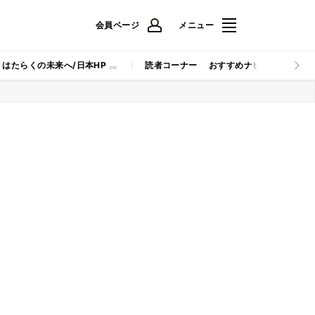
会員ページ
メニュー
はたらくの未来へ/日本HP
読者コーナー
おすすめナビ
マイナビB