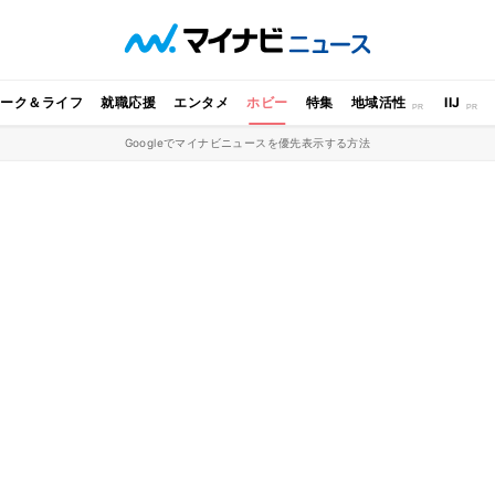
ワーク＆ライフ
就職応援
エンタメ
ホビー
特集
地域活性
IIJ
Googleでマイナビニュースを優先表示する方法