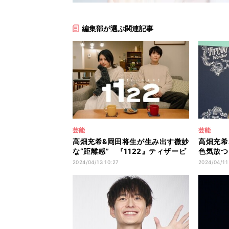
編集部が選ぶ関連記事
芸能
芸能
高畑充希&岡田将生が生み出す微妙
高畑充希
な“距離感” 『1122』ティザービ
色気放つ
ジュアル&特報
で「パン
2024/04/13 10:27
2024/04/11