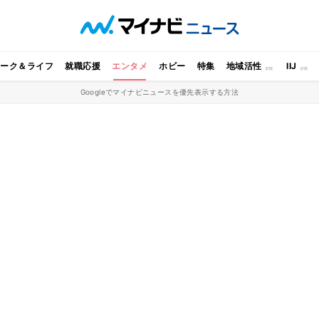
ワーク＆ライフ
就職応援
エンタメ
ホビー
特集
地域活性
IIJ
Googleでマイナビニュースを優先表示する方法