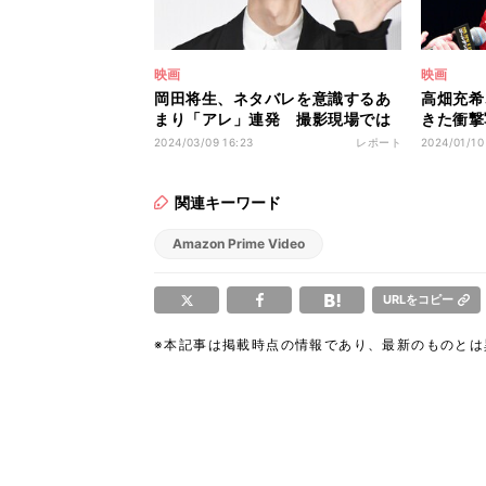
映画
映画
岡田将生、ネタバレを意識するあ
高畑充希
まり「アレ」連発 撮影現場では
きた衝撃
「“悪悪”全開」
しそうに
2024/03/09 16:23
レポート
2024/01/10
関連キーワード
Amazon Prime Video
URLをコピー
※本記事は掲載時点の情報であり、最新のものと