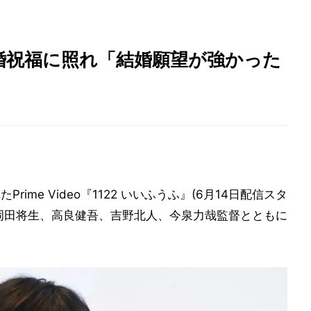
婚祝福に照れ「結婚願望が強かった
」
ime Video『1122 いいふうふ』(6月14日配信スタ
岡田将生、高良健吾、吉野北人、今泉力哉監督とともに