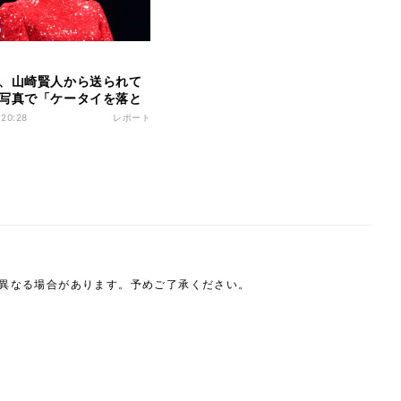
、山崎賢人から送られて
写真で「ケータイを落と
…」
 20:28
レポート
は異なる場合があります。予めご了承ください。