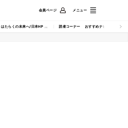
会員ページ
メニュー
はたらくの未来へ/日本HP
読者コーナー
おすすめナビ
マイナビB