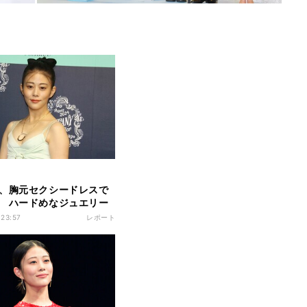
、胸元セクシードレスで
 ハードめなジュエリー
チを」
 23:57
レポート