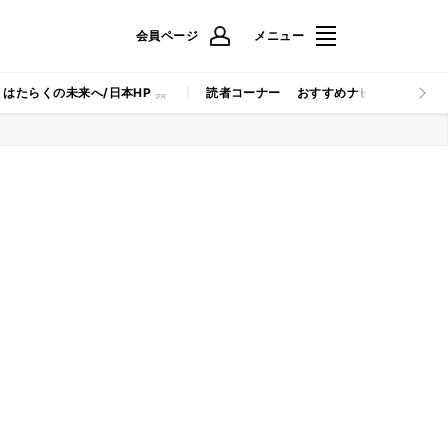
会員ページ
メニュー
はたらくの未来へ/日本HP
読者コーナー
おすすめナビ
マイナビB