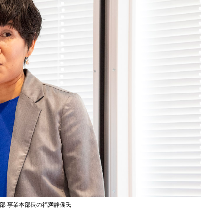
部 事業本部長の福満静儀氏