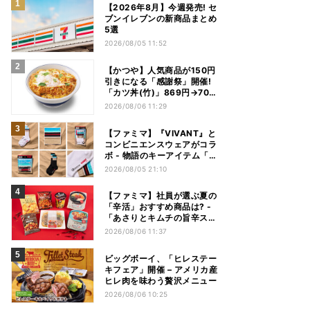
【2026年8月】今週発売! セ
ブンイレブンの新商品まとめ
5選
2026/08/05 11:52
【かつや】人気商品が150円
引きになる「感謝祭」開催!
「カツ丼(竹)」869円→704
円、「ロースカツ定食」913
2026/08/06 11:29
円→748円に - 8日間限定
【ファミマ】『VIVANT』と
コンビニエンスウェアがコラ
ボ - 物語のキーアイテム「別
班饅頭」も発売
2026/08/05 21:10
【ファミマ】社員が選ぶ夏の
「辛活」おすすめ商品は? -
「あさりとキムチの旨辛スン
ドゥブチゲ」「鬼金棒監修
2026/08/06 11:37
カラシビ焼き味噌らー麺」
「辛さがやみつき! ヤンニョ
ビッグボーイ、「ヒレステー
ムチキン」など
キフェア」開催 – アメリカ産
ヒレ肉を味わう贅沢メニュー
2026/08/06 10:25