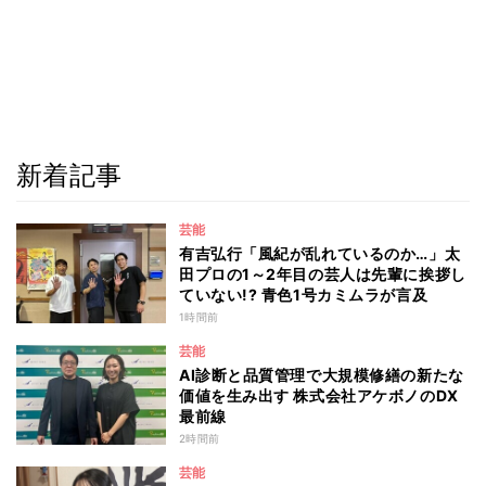
新着記事
芸能
有吉弘行「風紀が乱れているのか…」太
田プロの1～2年目の芸人は先輩に挨拶し
ていない!? 青色1号カミムラが言及
1時間前
芸能
AI診断と品質管理で大規模修繕の新たな
価値を生み出す 株式会社アケボノのDX
最前線
2時間前
芸能