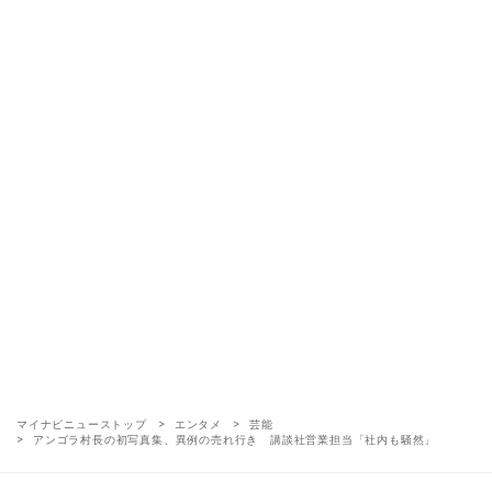
マイナビニューストップ
エンタメ
芸能
アンゴラ村長の初写真集、異例の売れ行き 講談社営業担当「社内も騒然」