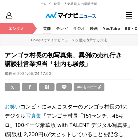
テレビ・映画・人気芸能人の最新情報
エンタメ
芸能
テレビ
ラジオ
映画
YouTube
BS・
Googleでマイナビニュースを優先表示する方法
アンゴラ村長の初写真集、異例の売れ行き
講談社営業担当「社内も騒然」
掲載日
2024/05/24 17:00
URLをコピー
お笑い
コンビ・にゃんこスターのアンゴラ村長の1st
デジタル
写真集
『アンゴラ村長「151センチ、48キ
ロ」100ページ豪華版 with TALENT デジタル写真集』
(講談社 2,200円)が大ヒットしていることを記念し