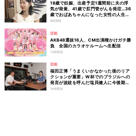
18歳で妊娠、出産予定1週間前に夫の浮
気が発覚、41歳で肛門管がんを発症…36
歳でおばあちゃんになった女性の人生に
島田珠代も思わず涙 『愛のハイエナ
5時間前
season6』
芸能
AKB48選抜16人、CM出演権かけガチ勝
負 全国のカラオケルームへ生配信
13時間前
芸能
福田正博「うまくいかなかった後のリア
クションが重要」W杯でのブラジルへの
発言が波紋を呼んだ塩貝健人に今後期待
することは？
16時間前