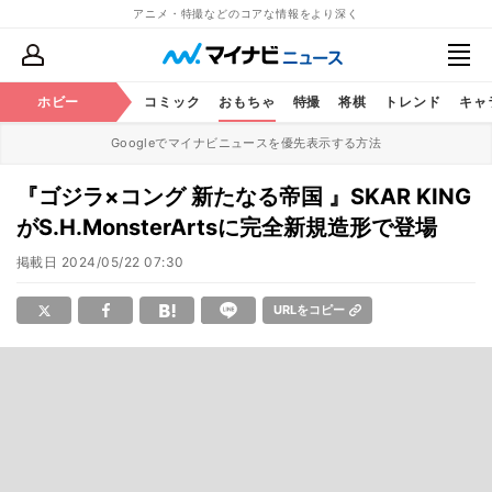
アニメ・特撮などのコアな情報をより深く
アニメ
ホビー
鉄道
コミック
おもちゃ
特撮
将棋
トレンド
キャ
Googleでマイナビニュースを優先表示する方法
『ゴジラ×コング 新たなる帝国 』SKAR KING
がS.H.MonsterArtsに完全新規造形で登場
掲載日
2024/05/22 07:30
URLをコピー