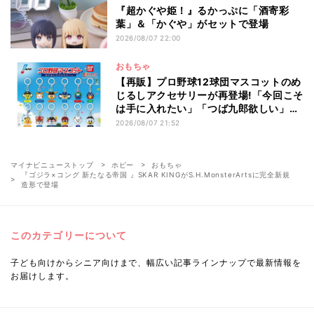
『超かぐや姫！』るかっぷに「酒寄彩
葉」＆「かぐや」がセットで登場
2026/08/07 22:00
おもちゃ
【再販】プロ野球12球団マスコットのめ
じるしアクセサリーが再登場!「今回こそ
は手に入れたい」「つば九郎欲しい」と
話題
2026/08/07 21:52
マイナビニューストップ
ホビー
おもちゃ
『ゴジラ×コング 新たなる帝国 』SKAR KINGがS.H.MonsterArtsに完全新規
造形で登場
このカテゴリーについて
子ども向けからシニア向けまで、幅広い記事ラインナップで最新情報を
お届けします。