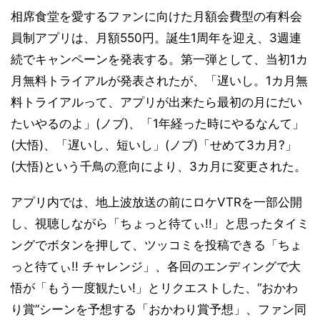
相席食堂を愛するファンに向けた月額会費型の有料会
員制アプリは、月額550円。誕生1周年を迎え、3週連
続でキャンペーンを発表する。第一弾として、当初1カ
月無料トライアルが発表されたが、「遅いし。1カ月無
料トライアルって、アプリが出来たら最初の月にだい
たいやるのよ」(ノブ)、「1年経った時にやるなんて」
(大悟)、「遅いし、短いし」(ノブ)「せめて3カ月?」
(大悟)という千鳥の意向により、3カ月に変更された。
アプリ内では、地上波放送の前にロケVTRを一部公開
し、視聴しながら「ちょっと待てぃ!!」と思ったタイミ
ングでボタンを押して、ツッコミを投稿できる「ちょ
っと待てぃ!! チャレンジ」、各回のエンディングで大
悟が「もう一度観たい!」とリクエストした、“おかわ
り賞”シーンを予想する「おかわり賞予想」、ファン同