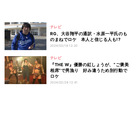
テレビ
RG、大谷翔平の通訳・水原一平氏のも
のまねでロケ 本人と信じる人も!?
2024/03/18 12:20
テレビ
『THE W』優勝の紅しょうが、“ご褒美
相席”で男漁り 好み違うため別行動で
ロケ
2024/02/26 12:41