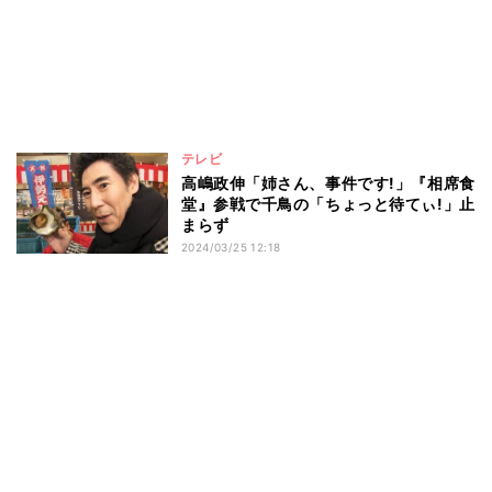
テレビ
高嶋政伸「姉さん、事件です!」『相席食
堂』参戦で千鳥の「ちょっと待てぃ!」止
まらず
2024/03/25 12:18