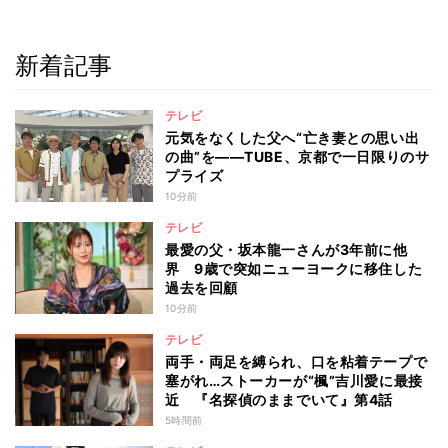
新着記事
テレビ
元気をなくした父へ“亡き妻との思い出
の曲”を――TUBE、京都で一日限りのサ
プライズ
10分前
テレビ
最愛の父・坂本龍一さんが3年前に他
界 9歳で突如ニューヨークに移住した
過去を回顧
10分前
テレビ
両手・両足を縛られ、口を粘着テープで
塞がれ…ストーカーが“楓”吉川愛に最接
近 『名探偵のままでいて』第4話
5時間前