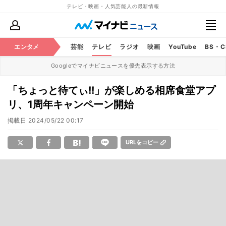
テレビ・映画・人気芸能人の最新情報
エンタメ
芸能
テレビ
ラジオ
映画
YouTube
BS・
Googleでマイナビニュースを優先表示する方法
「ちょっと待てぃ!!」が楽しめる相席食堂アプ
リ、1周年キャンペーン開始
掲載日
2024/05/22 00:17
URLをコピー