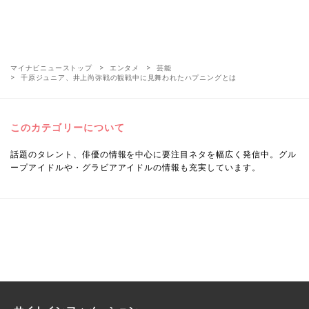
マイナビニューストップ
エンタメ
芸能
千原ジュニア、井上尚弥戦の観戦中に見舞われたハプニングとは
このカテゴリーについて
話題のタレント、俳優の情報を中心に要注目ネタを幅広く発信中。グル
ープアイドルや・グラビアアイドルの情報も充実しています。