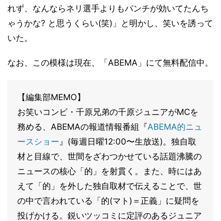
れず、なんならネリ選手よりもパンチが効いてたんち
ゃうかな? と思うくらい(笑)」と明かし、笑いを誘って
いた。
なお、この模様は現在、「ABEMA」にて無料配信中。
【編集部MEMO】
お笑いコンビ・千原兄弟の千原ジュニアがMCを
務める、ABEMAの報道情報番組『
ABEMA的ニュ
ースショー
』(毎週日曜12:00〜生放送)。独自取
材と目線で、世間をざわつかせている話題沸騰の
ニュースの核心「的」を射貫く。また、時にはあ
えて「的」を外した独自取材で伝えることで、世
の中で言われている「的(マト)＝正義」に疑問を
投げかける。鋭いツッコミに定評のあるジュニア