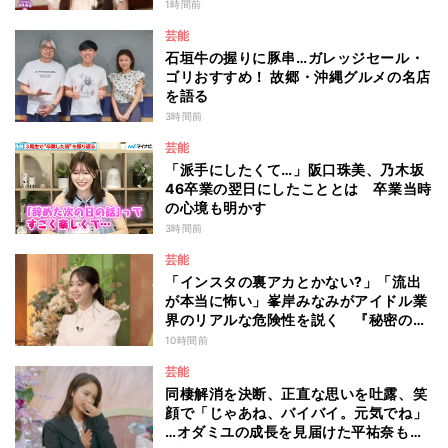
は？
1時間前
芸能
石垣牛の握りに豚串…ガレッジセール・
ゴリおすすめ！ 故郷・沖縄グルメの名店
を語る
3時間前
芸能
「派手にしたくて…」阪口珠美、乃木坂
46卒業の翌日にしたこととは 卒業当時
の心境も明かす
3時間前
芸能
「インスタの裏アカとかない?」「流出
が本当に怖い」峯岸みなみがアイドル業
界のリアルな危険性を説く 『秘密のマ
マ園』特別編
10時間前
芸能
同棲解消を決断、正直な思いを吐露、笑
顔で「じゃあね、バイバイ。元気でね」
…オダミユの成長を見届けた平祐奈も思