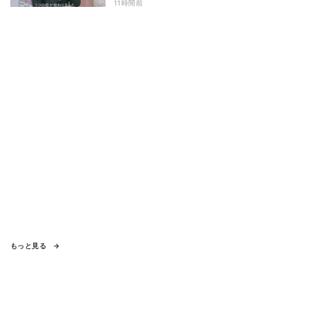
わず涙 『ガールオアレディ3』
11時間前
もっと見る